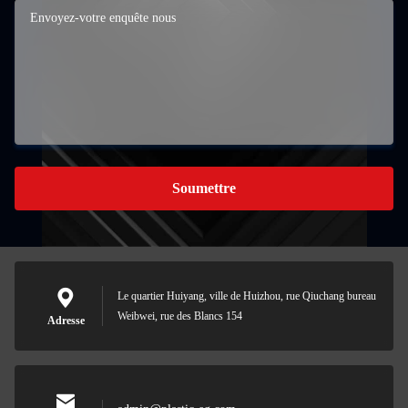
Soumettre
Le quartier Huiyang, ville de Huizhou, rue Qiuchang bureau
Weibwei, rue des Blancs 154
Adresse