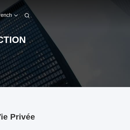
rench
CTION
ie Privée