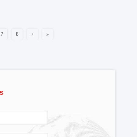
7
8
s