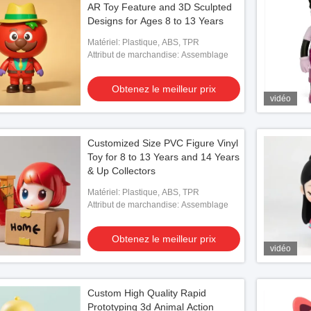
AR Toy Feature and 3D Sculpted
Designs for Ages 8 to 13 Years
Matériel: Plastique, ABS, TPR
Attribut de marchandise: Assemblage
Obtenez le meilleur prix
vidéo
Customized Size PVC Figure Vinyl
Toy for 8 to 13 Years and 14 Years
& Up Collectors
vidéo
vidé
Matériel: Plastique, ABS, TPR
Attribut de marchandise: Assemblage
portable Blueteeth
Aucune poupée de vinyle personnalisée
Fabri
n'existe
caps
Obtenez le meilleur prix
vidéo
le meilleur prix
Obtenez le meilleur prix
Custom High Quality Rapid
Prototyping 3d Animal Action