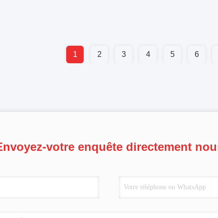
1
2
3
4
5
6
Envoyez-votre enquête directement nou