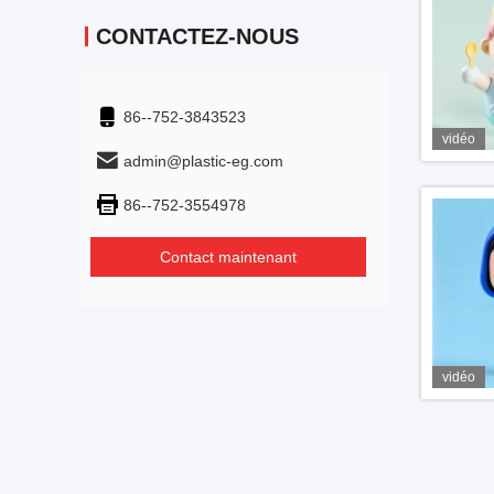
CONTACTEZ-NOUS
86--752-3843523
vidéo
admin@plastic-eg.com
86--752-3554978
Contact maintenant
vidéo