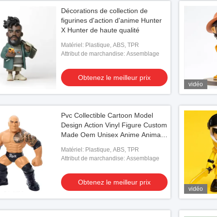
Décorations de collection de
figurines d'action d'anime Hunter
X Hunter de haute qualité
Matériel: Plastique, ABS, TPR
Attribut de marchandise: Assemblage
Obtenez le meilleur prix
vidéo
Pvc Collectible Cartoon Model
Design Action Vinyl Figure Custom
Made Oem Unisex Anime Animal
Themed Logo Personalized 3d Art
Matériel: Plastique, ABS, TPR
Toy
Attribut de marchandise: Assemblage
Obtenez le meilleur prix
vidéo