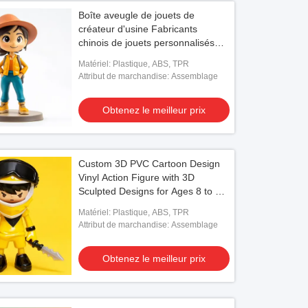
Boîte aveugle de jouets de
créateur d'usine Fabricants
chinois de jouets personnalisés
Figurines d'anime pour filles et
Matériel: Plastique, ABS, TPR
garçons
Attribut de marchandise: Assemblage
Obtenez le meilleur prix
Custom 3D PVC Cartoon Design
Vinyl Action Figure with 3D
Sculpted Designs for Ages 8 to 13
Years
Matériel: Plastique, ABS, TPR
Attribut de marchandise: Assemblage
Obtenez le meilleur prix