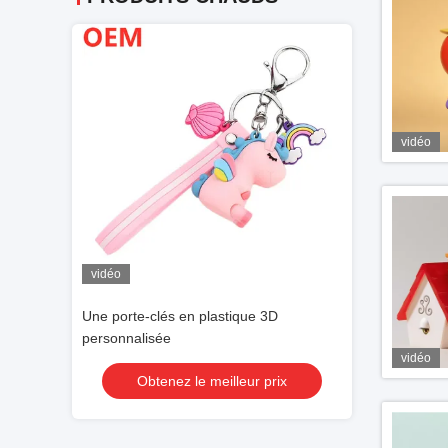
vidéo
vidéo
vidéo
M
Une porte-clés en plastique 3D
Le haut-parleur 
personnalisée
personnalisé
vidéo
 prix
Obtenez le meilleur prix
Obtenez 