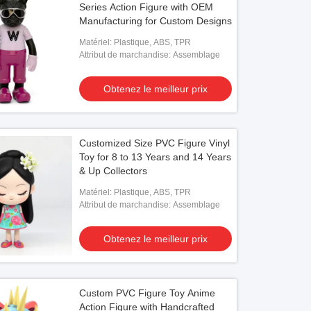
Series Action Figure with OEM
Manufacturing for Custom Designs
Matériel: Plastique, ABS, TPR
Attribut de marchandise: Assemblage
Obtenez le meilleur prix
Customized Size PVC Figure Vinyl
Toy for 8 to 13 Years and 14 Years
& Up Collectors
o
vidéo
Matériel: Plastique, ABS, TPR
Attribut de marchandise: Assemblage
cant de jouets personnalisés Jouets
Un récipient en plastique 3D sur 
ules
pour les popcorn
Obtenez le meilleur prix
Obtenez le meilleur prix
Obtenez le meilleur prix
Custom PVC Figure Toy Anime
Action Figure with Handcrafted