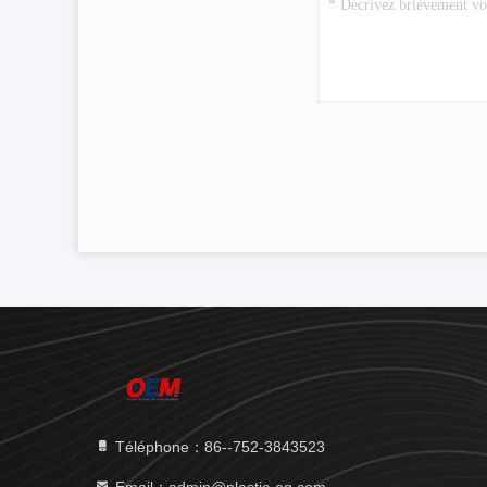
Téléphone：86--752-3843523