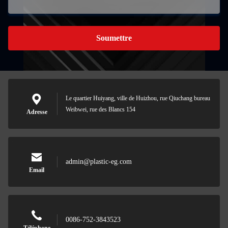
Soumettre
Le quartier Huiyang, ville de Huizhou, rue Qiuchang bureau
Weibwei, rue des Blancs 154
Adresse
admin@plastic-eg.com
Email
0086-752-3843523