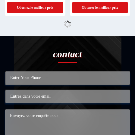
d'action pour les enfants Cadeau
livraison Shenzhen
Obtenez le meilleur prix
Obtenez le meilleur prix
contact