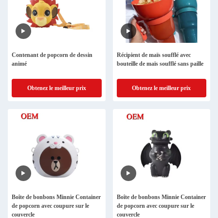
Contenant de popcorn de dessin
Récipient de maïs soufflé avec
animé
bouteille de maïs soufflé sans paille
Obtenez le meilleur prix
Obtenez le meilleur prix
Boîte de bonbons Minnie Container
Boîte de bonbons Minnie Container
de popcorn avec coupure sur le
de popcorn avec coupure sur le
couvercle
couvercle