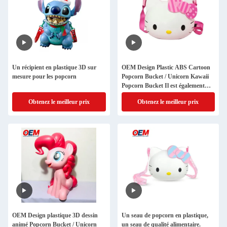
Un récipient en plastique 3D sur
OEM Design Plastic ABS Cartoon
mesure pour les popcorn
Popcorn Bucket / Unicorn Kawaii
Popcorn Bucket Il est également
possible d'utiliser des produits
Obtenez le meilleur prix
Obtenez le meilleur prix
similaires.
OEM Design plastique 3D dessin
Un seau de popcorn en plastique,
animé Popcorn Bucket / Unicorn
un seau de qualité alimentaire.