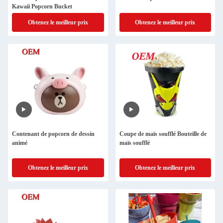
Kawaii Popcorn Bucket
Obtenez le meilleur prix
Obtenez le meilleur prix
Contenant de popcorn de dessin
Coupe de maïs soufflé Bouteille de
animé
maïs soufflé
Obtenez le meilleur prix
Obtenez le meilleur prix