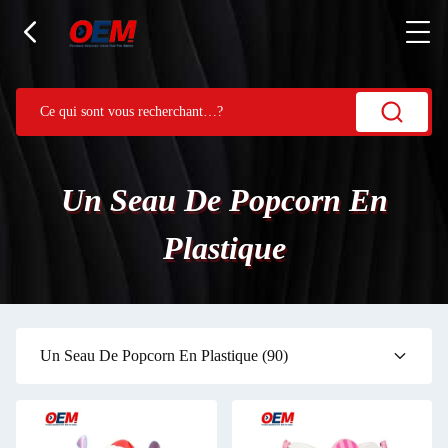
Un Seau De Popcorn En
Plastique
Un Seau De Popcorn En Plastique
(90)