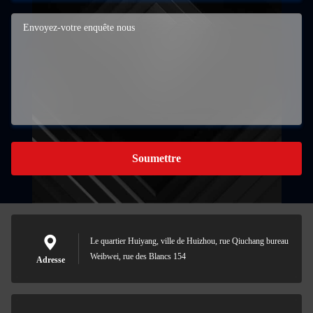
Soumettre
Le quartier Huiyang, ville de Huizhou, rue Qiuchang bureau
Weibwei, rue des Blancs 154
Adresse