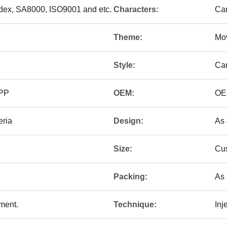
edex, SA8000, ISO9001 and etc.
Characters:
Ca
Theme:
Mo
Style:
Car
/PP
OEM:
OE
eria
Design:
As 
Size:
Cu
Packing:
As 
ement.
Technique:
Inj