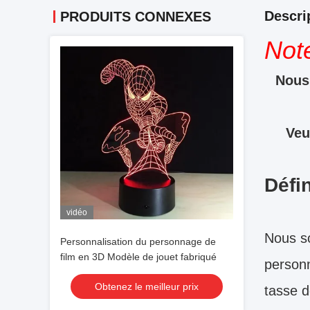
Descri
PRODUITS CONNEXES
Not
Nous 
Veu
Défin
vidéo
Nous s
Personnalisation du personnage de
film en 3D Modèle de jouet fabriqué
personn
Obtenez le meilleur prix
tasse d