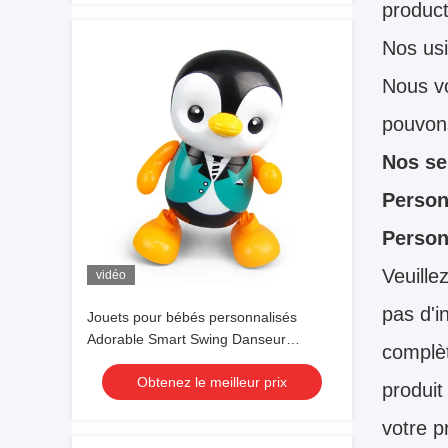
product
Nos usi
Nous vo
pouvons
Nos se
Person
Person
Veuille
vidéo
pas d'i
Jouets pour bébés personnalisés
Adorable Smart Swing Danseur
complèt
Pingouin Éducation Jouet lumineux
Obtenez le meilleur prix
LED
produit
votre p