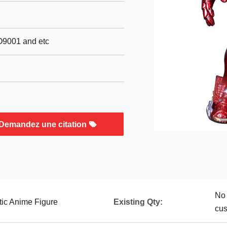
O9001 and etc
Demandez une citation
No 
ic Anime Figure
Existing Qty:
cu