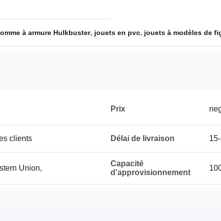
,
,
'homme à armure Hulkbuster
jouets en pvc
jouets à modèles de fi
Prix
neg
es clients
Délai de livraison
15-
Capacité
stern Union,
100
d'approvisionnement