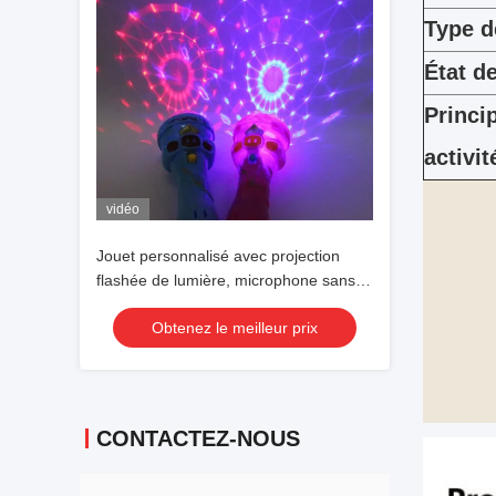
Type d
État d
Princi
activit
vidéo
Jouet personnalisé avec projection
flashée de lumière, microphone sans
fil, lampe de poche, forme, jouet brillant
Obtenez le meilleur prix
mignon
CONTACTEZ-NOUS