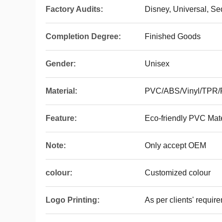
Factory Audits:
Disney, Universal, S
Completion Degree:
Finished Goods
Gender:
Unisex
Material:
PVC/ABS/Vinyl/TPR
Feature:
Eco-friendly PVC Mat
Note:
Only accept OEM
colour:
Customized colour
Logo Printing:
As per clients' requir