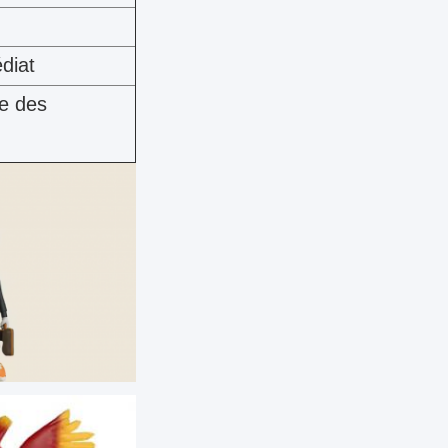
diat
se des