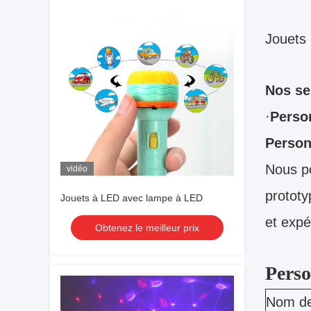
Jouets 
Nos se
·
Perso
Person
Nous po
vidéo
prototy
Jouets à LED avec lampe à LED
et expé
Obtenez le meilleur prix
Perso
Nom de 