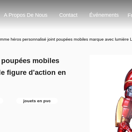
A Propos De Nous
Contact
Événements
F
mme héros personnalisé joint poupées mobiles marque avec lumière LE
t poupées mobiles
e figure d'action en
jouets en pvc