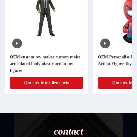
OEM custom toy maker custom make
OEM Personalise Fu
articulated body plastic action toy
Action Figure Toys
figures
Obtenez le meilleur prix
Obtenez le me
contact