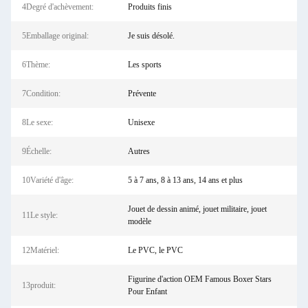
4Degré d'achèvement:
Produits finis
5Emballage original:
Je suis désolé.
6Thème:
Les sports
7Condition:
Prévente
8Le sexe:
Unisexe
9Échelle:
Autres
10Variété d'âge:
5 à 7 ans, 8 à 13 ans, 14 ans et plus
Jouet de dessin animé, jouet militaire, jouet
11Le style:
modèle
12Matériel:
Le PVC, le PVC
Figurine d'action OEM Famous Boxer Stars
13produit:
Pour Enfant