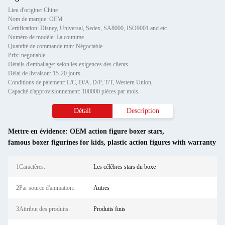
Lieu d'origine: Chine
Nom de marque: OEM
Certification: Disney, Universal, Sedex, SA8000, ISO9001 and etc
Numéro de modèle: La coutume
Quantité de commande min: Négociable
Prix: negotiable
Détails d'emballage: selon les exigences des clients
Délai de livraison: 15-20 jours
Conditions de paiement: L/C, D/A, D/P, T/T, Western Union,
Capacité d'approvisionnement: 100000 pièces par mois
Détail
Description
Mettre en évidence:
OEM action figure boxer stars
,
famous boxer figurines for kids
,
plastic action figures with warranty
1Caractères:
Les célèbres stars du boxe
2Par source d'animation:
Autres
3Attribut des produits:
Produits finis