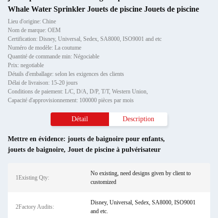
Whale Water Sprinkler Jouets de piscine Jouets de piscine
Lieu d'origine: Chine
Nom de marque: OEM
Certification: Disney, Universal, Sedex, SA8000, ISO9001 and etc
Numéro de modèle: La coutume
Quantité de commande min: Négociable
Prix: negotiable
Détails d'emballage: selon les exigences des clients
Délai de livraison: 15-20 jours
Conditions de paiement: L/C, D/A, D/P, T/T, Western Union,
Capacité d'approvisionnement: 100000 pièces par mois
Détail
Description
Mettre en évidence:
jouets de baignoire pour enfants
,
jouets de baignoire
,
Jouet de piscine à pulvérisateur
No existing, need designs given by client to
1Existing Qty:
customized
Disney, Universal, Sedex, SA8000, ISO9001
2Factory Audits:
and etc.