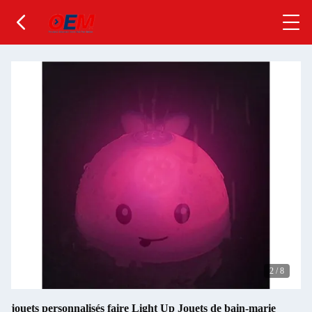
2
/
8
jouets personnalisés faire Light Up Jouets de bain-marie