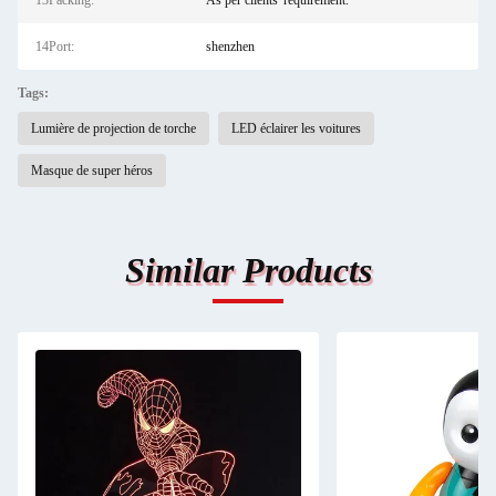
13Packing:
As per clients' requirement.
14Port:
shenzhen
Tags:
Lumière de projection de torche
LED éclairer les voitures
Masque de super héros
Similar Products