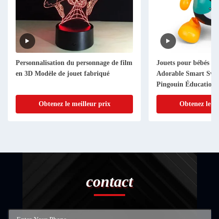
Personnalisation du personnage de film
Jouets pour bébés pe
en 3D Modèle de jouet fabriqué
Adorable Smart Swi
Pingouin Éducation 
LED
Obtenez le meilleur prix
Obtenez le me
contact