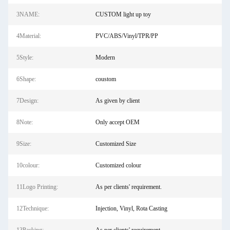
3NAME:
CUSTOM light up toy
4Material:
PVC/ABS/Vinyl/TPR/PP
5Style:
Modern
6Shape:
coustom
7Design:
As given by client
8Note:
Only accept OEM
9Size:
Customized Size
10colour:
Customized colour
11Logo Printing:
As per clients' requirement.
12Technique:
Injection, Vinyl, Rota Casting