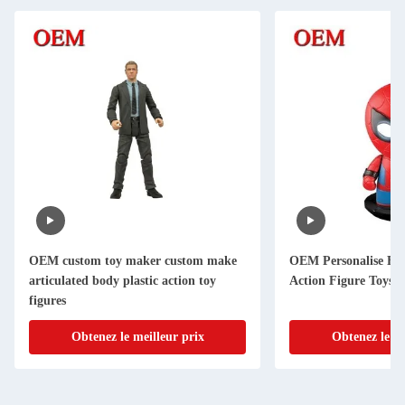
OEM custom toy maker custom make
OEM Personalise Fu
articulated body plastic action toy
Action Figure Toys
figures
Obtenez le meilleur prix
Obtenez le me