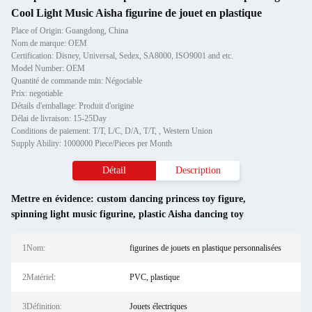
Cool Light Music Aisha figurine de jouet en plastique
Place of Origin: Guangdong, China
Nom de marque: OEM
Certification: Disney, Universal, Sedex, SA8000, ISO9001 and etc.
Model Number: OEM
Quantité de commande min: Négociable
Prix: negotiable
Détails d'emballage: Produit d'origine
Délai de livraison: 15-25Day
Conditions de paiement: T/T, L/C, D/A, T/T, , Western Union
Supply Ability: 1000000 Piece/Pieces per Month
Détail
Description
Mettre en évidence:
custom dancing princess toy figure
,
spinning light music figurine
,
plastic Aisha dancing toy
1Nom:
figurines de jouets en plastique personnalisées
2Matériel:
PVC, plastique
3Définition:
Jouets électriques