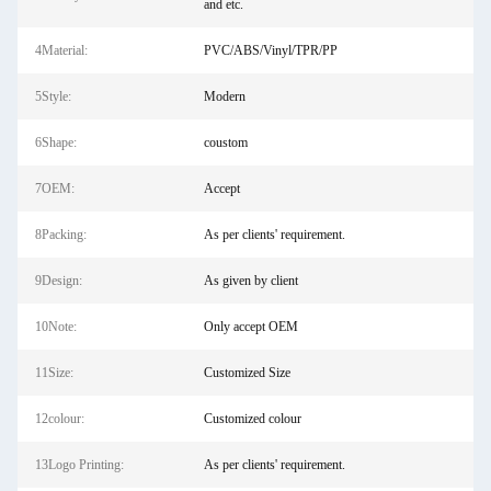
and etc.
4Material:
PVC/ABS/Vinyl/TPR/PP
5Style:
Modern
6Shape:
coustom
7OEM:
Accept
8Packing:
As per clients' requirement.
9Design:
As given by client
10Note:
Only accept OEM
11Size:
Customized Size
12colour:
Customized colour
13Logo Printing:
As per clients' requirement.