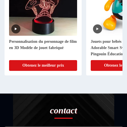
nnage de film
Jouets pour bébés personnalisés
Joue
briqué
Adorable Smart Swing Danseur
Pingouin Éducation Jouet lumineux
LED
r prix
Obtenez le meilleur prix
contact