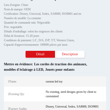
Lieu d'origine: Chine
Nom de marque: OEM
Certification: Disney, Universal, Sedex, SA8000, ISO9001 and etc
Numéro de modèle: La coutume
Quantité de commande min: Négociable
Prix: negotiable
Détails d'emballage: selon les exigences des clients
Délai de livraison: 15-20 jours
Conditions de paiement: L/C, D/A, D/P, T/T, Western Union,
Capacité d'approvisionnement: 100000 pièces par mois
Détail
Description
Mettre en évidence:
Les cordes de traction des animaux
,
modèles d'éclairage à LED
,
Jouets pour enfants
1Name:
custom led toy
No existing, need designs given by client to
2Existing Qty:
customized
Disney, Universal, Sedex, SA8000, ISO9001
3Factory Audits: