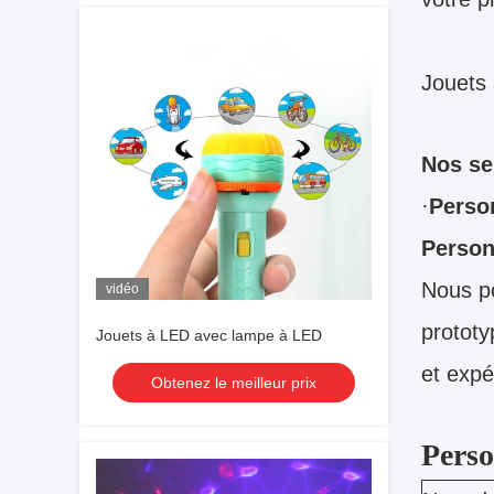
Jouets 
Nos se
·
Perso
Person
Nous po
vidéo
prototy
Jouets à LED avec lampe à LED
et expé
Obtenez le meilleur prix
Perso