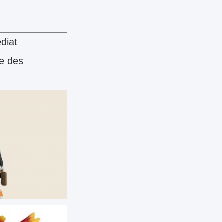
diat
se des