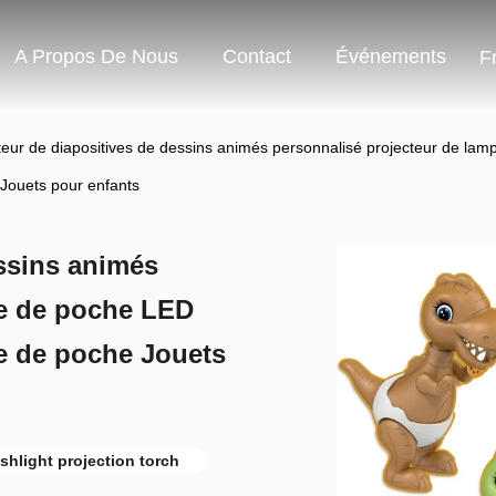
A Propos De Nous
Contact
Événements
F
teur de diapositives de dessins animés personnalisé projecteur de l
Jouets pour enfants
essins animés
pe de poche LED
e de poche Jouets
shlight projection torch