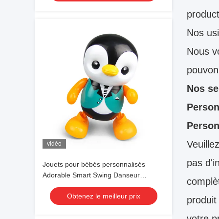
product
Nos usi
Nous vo
pouvons
Nos se
Person
Person
Veuille
vidéo
pas d'i
Jouets pour bébés personnalisés
Adorable Smart Swing Danseur
complèt
Pingouin Éducation Jouet lumineux
Obtenez le meilleur prix
LED
produit
votre p