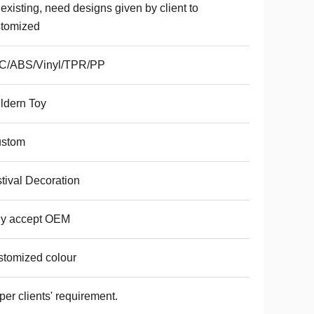
existing, need designs given by client to
stomized
C/ABS/Vinyl/TPR/PP
ldern Toy
ustom
tival Decoration
ly accept OEM
tomized colour
per clients' requirement.