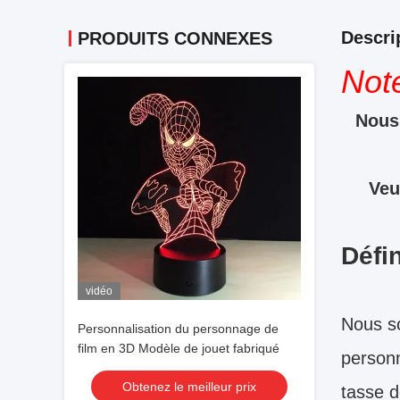
Descri
PRODUITS CONNEXES
Not
Nous 
Veu
Défin
vidéo
Nous s
Personnalisation du personnage de
film en 3D Modèle de jouet fabriqué
personn
Obtenez le meilleur prix
tasse d