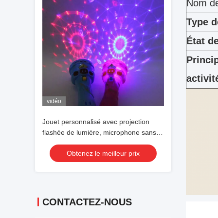
Nom de 
Type d
État d
Princi
activit
vidéo
Jouet personnalisé avec projection
flashée de lumière, microphone sans
fil, lampe de poche, forme, jouet brillant
Obtenez le meilleur prix
mignon
CONTACTEZ-NOUS