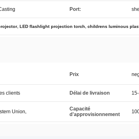
 Casting
Port:
sh
,
,
rojector
LED flashlight projection torch
childrens luminous plas
Prix
neg
es clients
Délai de livraison
15-
Capacité
stern Union,
100
d'approvisionnement