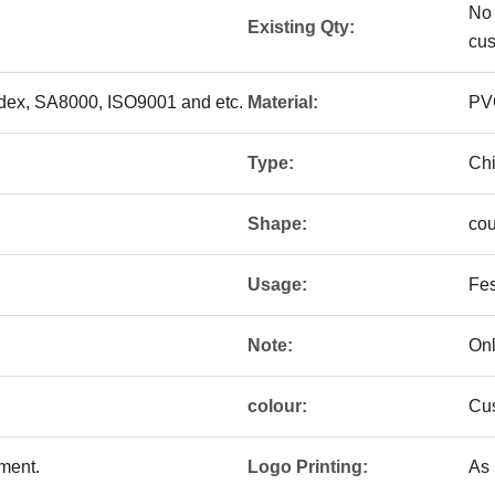
No 
Existing Qty:
cu
edex, SA8000, ISO9001 and etc.
Material:
PV
Type:
Chi
Shape:
co
Usage:
Fes
Note:
On
colour:
Cus
ement.
Logo Printing:
As 