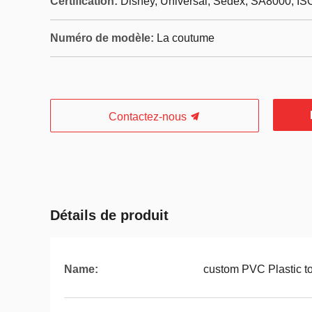
Certification:
Disney, Universal, Sedex, SA8000, IS
Numéro de modèle:
La coutume
Contactez-nous
Détails de produit
Name:
custom PVC Plastic t