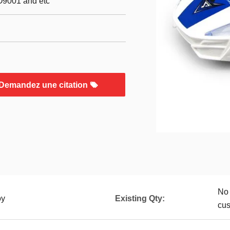
O9001 and etc
Demandez une citation
No 
oy
Existing Qty:
cu