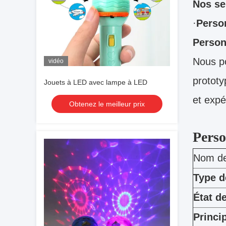
Nos se
·
Perso
Person
Nous po
vidéo
prototy
Jouets à LED avec lampe à LED
et expé
Obtenez le meilleur prix
Perso
Nom de 
Type d
État d
Princi