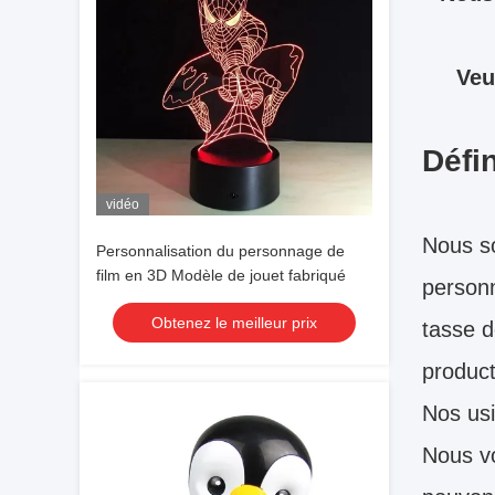
Veu
Défin
vidéo
Nous s
Personnalisation du personnage de
film en 3D Modèle de jouet fabriqué
personn
Obtenez le meilleur prix
tasse d
product
Nos usi
Nous vo