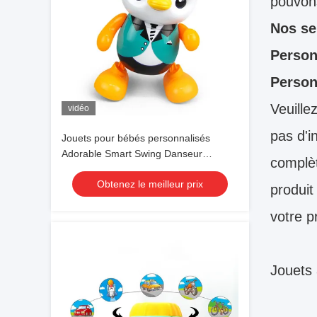
pouvons
Nos se
Person
Person
Veuille
vidéo
pas d'i
Jouets pour bébés personnalisés
Adorable Smart Swing Danseur
complèt
Pingouin Éducation Jouet lumineux
Obtenez le meilleur prix
LED
produit
votre p
Jouets 