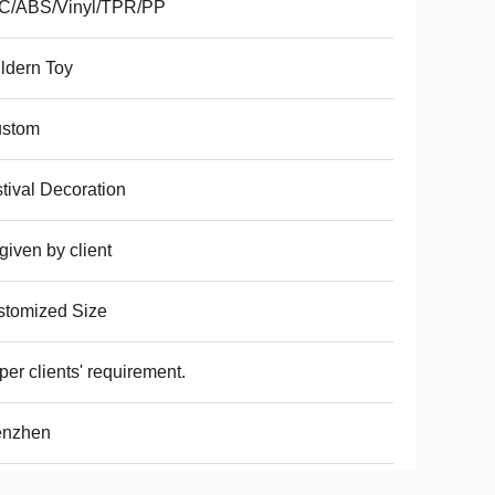
C/ABS/Vinyl/TPR/PP
ldern Toy
ustom
tival Decoration
given by client
stomized Size
per clients' requirement.
enzhen