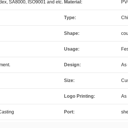
edex, SA8000, ISO9001 and etc.
Material:
PV
Type:
Chi
Shape:
co
Usage:
Fes
ement.
Design:
As 
Size:
Cu
Logo Printing:
As 
 Casting
Port:
sh