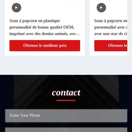
Seau à popcorn en plastique
Seau à popcorn en pl
personnalisé de bonne qualité OEM,
personnalisé avec co
imprimé avec des dessins animés, avec
avec une star de cin
couvercle pour la promotion
Obtenez le meilleur prix
Obtenez le me
contact