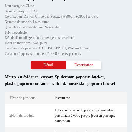
Lieu d'origine: Chine
Nom de marque: OEM
Certification: Disney, Universal, Sedex, SA8000, ISO9001 and etc
Numéro de modèle: La coutume
Quantité de commande min: Négociable
Prix: negotiable
Détails d'emballage: selon les exigences des clients
Délai de livraison: 15-20 jours
Conditions de paiement: L/C, D/A, D/P, T/T, Western Union,
Capacité d'approvisionnement: 100000 pièces par mois
Détail
Description
Mettre en évidence:
custom Spiderman popcorn bucket
,
plastic popcorn container with lid
,
movie star popcorn bucket
1Type de plastique:
la coutume
Fabricant de seau de popcorn personnalisé
2Nom du produit:
personnalisé votre propre jouet en plastique
conception