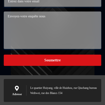
Soumettre
Le quartier Huiyang, ville de Huizhou, rue Qiuchang bureau
Weibwei, rue des Blancs 154
Adresse