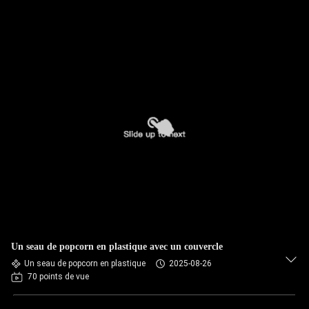
Un seau de popcorn en plastique avec un couvercle
Un seau de popcorn en plastique
2025-08-26
70 points de vue