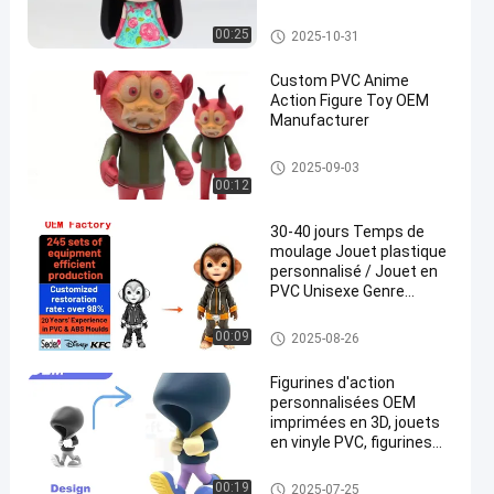
Jouet en plastique personnali
00:25
2025-10-31
sé/jouet en PVC
Custom PVC Anime
Action Figure Toy OEM
Manufacturer
Jouet en plastique personnali
2025-09-03
sé/jouet en PVC
00:12
30-40 jours Temps de
moulage Jouet plastique
personnalisé / Jouet en
PVC Unisexe Genre
Thème télévisé de film
Jouet en plastique personnali
00:09
2025-08-26
sé/jouet en PVC
Figurines d'action
personnalisées OEM
imprimées en 3D, jouets
en vinyle PVC, figurines
d'art, design
personnalisable
Jouet en plastique personnali
00:19
2025-07-25