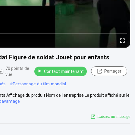
dat Figure de soldat Jouet pour enfants
70 points de
Partager
Contact maintenant
vue
sés
#
Personnage du film mondial
 Affichage du produit Nom de l'entreprise Le produit affiché sur le
davantage
Laissez un message