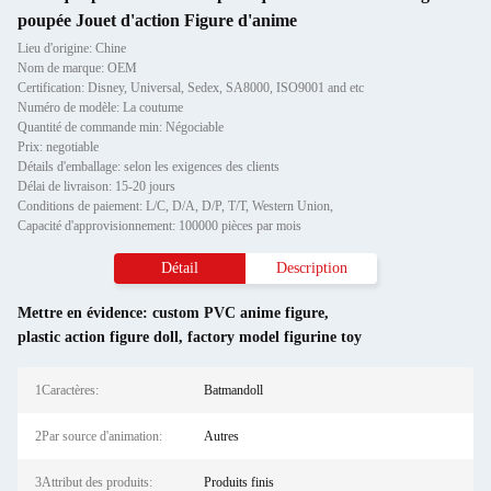
poupée Jouet d'action Figure d'anime
Lieu d'origine: Chine
Nom de marque: OEM
Certification: Disney, Universal, Sedex, SA8000, ISO9001 and etc
Numéro de modèle: La coutume
Quantité de commande min: Négociable
Prix: negotiable
Détails d'emballage: selon les exigences des clients
Délai de livraison: 15-20 jours
Conditions de paiement: L/C, D/A, D/P, T/T, Western Union,
Capacité d'approvisionnement: 100000 pièces par mois
Détail
Description
Mettre en évidence:
custom PVC anime figure
,
plastic action figure doll
,
factory model figurine toy
1Caractères:
Batmandoll
2Par source d'animation:
Autres
3Attribut des produits:
Produits finis