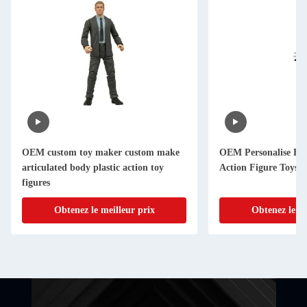
OEM custom toy maker custom make
OEM Personalise Fu
articulated body plastic action toy
Action Figure Toys
figures
Obtenez le meilleur prix
Obtenez le me