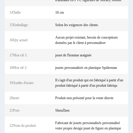
d'animaux en PVC figurines de Mickey Mouse
14Taille:
16 cm
15Emballage:
Selon les exigences des clients.
Aucun projet existant, besoin de conceptions
16Qty actuel:
données par le client à personnaliser
17Mot-clé 1:
jouet de l'homme araignée
18Mot clé 2:
jouets personnalisés en plastique Spiderman
Il s'agit d'un produit qui est fabriqué à partir d'un
19Audits d'usine:
produit fabriqué à partir d'un produit fabriqu
20note:
Produit non présenté pour la vente directe
21Port:
ShenZhen
Fabricant de jouets personnalisés personnalisé
22Nom du produit:
votre propre design jouet de figure en plastique