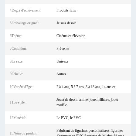
4Degré d'achèvement:
Produits finis
5Emballage original:
Je suis désolé.
6Thème:
Cinéma et télévision
7Condition:
Prévente
8Le sexe:
Unisexe
9Échelle:
Autres
10Variété d'âge:
2 à 4 ans, 5 à 7 ans, 8 à 13 ans, 14 ans et
Jouet de dessin animé, jouet militaire, jouet
11Le style:
modèle
12Matériel:
Le PVC, le PVC
Fabricant de figurines personnalisées figurines
13Nom du produit: