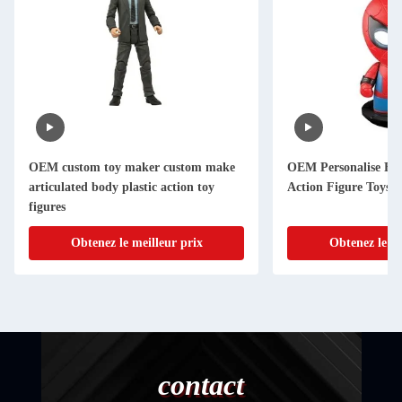
OEM custom toy maker custom make
OEM Personalise Fu
articulated body plastic action toy
Action Figure Toys
figures
Obtenez le meilleur prix
Obtenez le me
contact