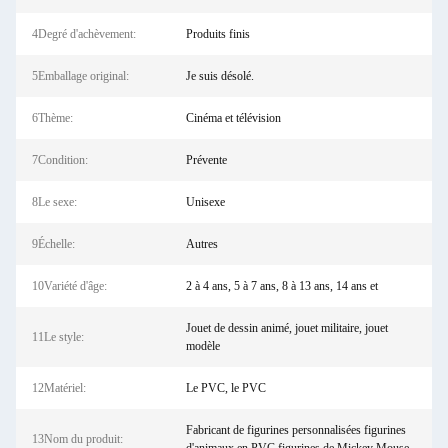
4Degré d'achèvement:
Produits finis
5Emballage original:
Je suis désolé.
6Thème:
Cinéma et télévision
7Condition:
Prévente
8Le sexe:
Unisexe
9Échelle:
Autres
10Variété d'âge:
2 à 4 ans, 5 à 7 ans, 8 à 13 ans, 14 ans et
Jouet de dessin animé, jouet militaire, jouet
11Le style:
modèle
12Matériel:
Le PVC, le PVC
Fabricant de figurines personnalisées figurines
13Nom du produit: