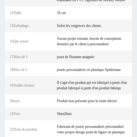
d'animaux en PVC figurines de Mickey Mouse
14Taille:
16 cm
15Emballage:
Selon les exigences des clients.
Aucun projet existant, besoin de conceptions
16Qty actuel:
données par le client à personnaliser
17Mot-clé 1:
jouet de l'homme araignée
18Mot clé 2:
jouets personnalisés en plastique Spiderman
Il s'agit d'un produit qui est fabriqué à partir d'un
19Audits d'usine:
produit fabriqué à partir d'un produit fabriqu
20note:
Produit non présenté pour la vente directe
21Port:
ShenZhen
Fabricant de jouets personnalisés personnalisé
22Nom du produit:
votre propre design jouet de figure en plastique