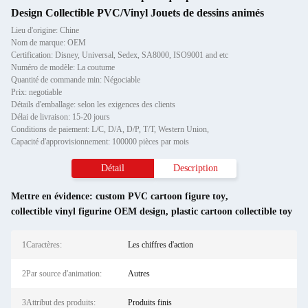
Design Collectible PVC/Vinyl Jouets de dessins animés
Lieu d'origine: Chine
Nom de marque: OEM
Certification: Disney, Universal, Sedex, SA8000, ISO9001 and etc
Numéro de modèle: La coutume
Quantité de commande min: Négociable
Prix: negotiable
Détails d'emballage: selon les exigences des clients
Délai de livraison: 15-20 jours
Conditions de paiement: L/C, D/A, D/P, T/T, Western Union,
Capacité d'approvisionnement: 100000 pièces par mois
Détail
Description
Mettre en évidence:
custom PVC cartoon figure toy
,
collectible vinyl figurine OEM design
,
plastic cartoon collectible toy
1Caractères:
Les chiffres d'action
2Par source d'animation:
Autres
3Attribut des produits:
Produits finis