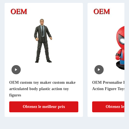
OEM custom toy maker custom make
OEM Personalise Fu
articulated body plastic action toy
Action Figure Toys
figures
Obtenez le meilleur prix
Obtenez le me