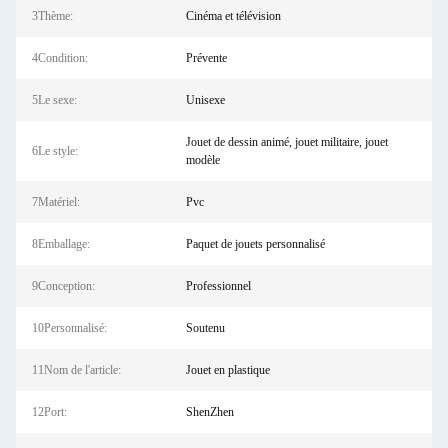
3Thème:
Cinéma et télévision
4Condition:
Prévente
5Le sexe:
Unisexe
Jouet de dessin animé, jouet militaire, jouet
6Le style:
modèle
7Matériel:
Pvc
8Emballage:
Paquet de jouets personnalisé
9Conception:
Professionnel
10Personnalisé:
Soutenu
11Nom de l'article:
Jouet en plastique
12Port:
ShenZhen