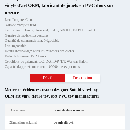
vinyle d'art OEM, fabricant de jouets en PVC doux sur
mesure
Lieu d'origine: Chine
Nom de marque: OEM
Certification: Disney, Universal, Sedex, SA8000, ISO9001 and etc
Numéro de modèle: La coutume
Quantité de commande min: Négociable
Prix: negotiable
Détails d'emballage: selon les exigences des clients
Délai de livraison: 15-20 jours
Conditions de paiement: L/C, D/A, D/P, T/T, Western Union,
Capacité d'approvisionnement: 100000 pièces par mois
Détail
Description
Mettre en évidence:
custom designer Sofubi vinyl toy
,
OEM art vinyl figure toy
,
soft PVC toy manufacturer
1Caractères:
Jouet de dessin animé
2Emballage original:
Je suis désolé.