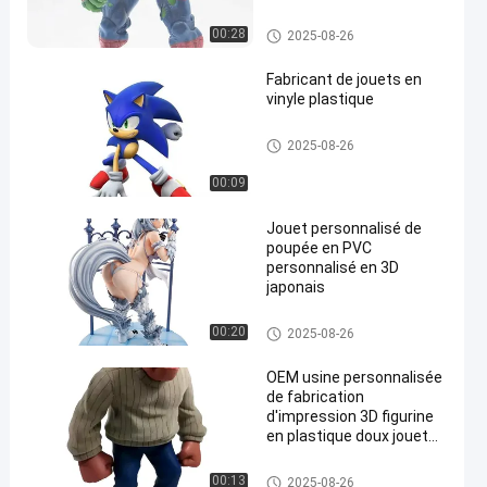
figurine héros d'araignée
figurines d'action en PVC
Figure/figures/figures en plasti
00:28
2025-08-26
jouet
que
Fabricant de jouets en
vinyle plastique
Poupée en vinyle sur mesure/
2025-08-26
Roto Casting/Figure en vinyle/
Jouet en vinyle
00:09
Jouet personnalisé de
poupée en PVC
personnalisé en 3D
japonais
Poupée en vinyle sur mesure/
00:20
2025-08-26
Roto Casting/Figure en vinyle/
Jouet en vinyle
OEM usine personnalisée
de fabrication
d'impression 3D figurine
en plastique doux jouet
en vinyle personnalisé
Poupée en vinyle sur mesure/
00:13
2025-08-26