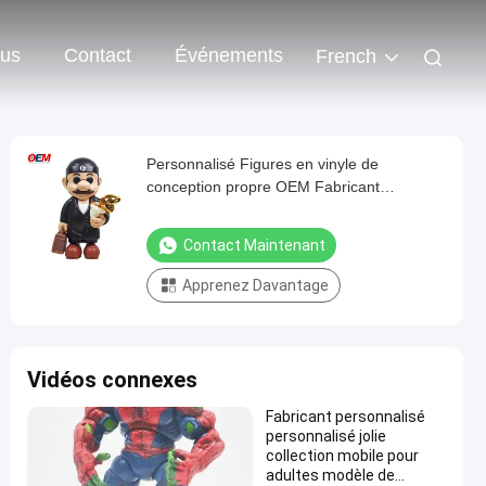
ous
Contact
Événements
French
Personnalisé Figures en vinyle de
conception propre OEM Fabricant
Personnalisé Figure en PVC 3d
Contact Maintenant
Apprenez Davantage
Vidéos connexes
Fabricant personnalisé
personnalisé jolie
collection mobile pour
adultes modèle de