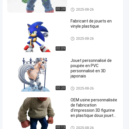
figurine héros d'araignée
figurines d'action en PVC
Figure/figures/figures en plasti
00:28
2025-08-26
jouet
que
Fabricant de jouets en
vinyle plastique
Poupée en vinyle sur mesure/
2025-08-26
Roto Casting/Figure en vinyle/
Jouet en vinyle
00:09
Jouet personnalisé de
poupée en PVC
personnalisé en 3D
japonais
Poupée en vinyle sur mesure/
00:20
2025-08-26
Roto Casting/Figure en vinyle/
Jouet en vinyle
OEM usine personnalisée
de fabrication
d'impression 3D figurine
en plastique doux jouet
en vinyle personnalisé
Poupée en vinyle sur mesure/
00:13
2025-08-26