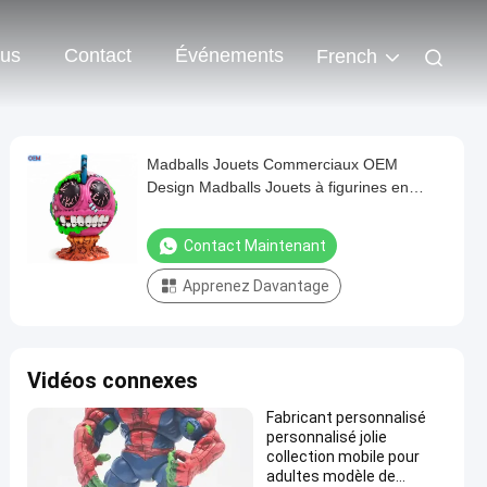
ous
Contact
Événements
French
Madballs Jouets Commerciaux OEM
Design Madballs Jouets à figurines en
vinyle souple
Contact Maintenant
Apprenez Davantage
Vidéos connexes
Fabricant personnalisé
personnalisé jolie
collection mobile pour
adultes modèle de