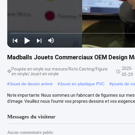
Madballs Jouets Commerciaux OEM Design Madb
2025-
Poupée en vinyle sur mesure/Roto Casting/Figure
en vinyle/Jouet en vinyle
05-29
#
Jouet de dessin animé
#
Jouet en plastique PVC
#
jouets de n
Note importante: Nous sommes un fabricant de figurines sur mesu
d'image. Veuillez nous fournir vos propres dessins et vos exigences 
Messages du visiteur
Aucun commentaire public