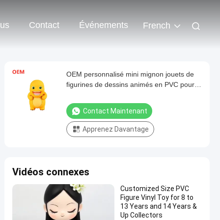
ous
Contact
Événements
French
OEM personnalisé mini mignon jouets de
figurines de dessins animés en PVC pour
enfants personnalisé jouets de figurines en
PVC
Contact Maintenant
Apprenez Davantage
Vidéos connexes
Customized Size PVC
Figure Vinyl Toy for 8 to
13 Years and 14 Years &
Up Collectors