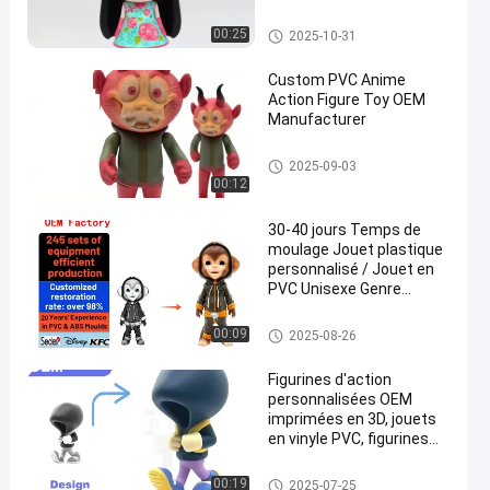
Jouet en plastique personnali
00:25
2025-10-31
sé/jouet en PVC
Custom PVC Anime
Action Figure Toy OEM
Manufacturer
Jouet en plastique personnali
2025-09-03
sé/jouet en PVC
00:12
30-40 jours Temps de
moulage Jouet plastique
personnalisé / Jouet en
PVC Unisexe Genre
Thème télévisé de film
Jouet en plastique personnali
00:09
2025-08-26
sé/jouet en PVC
Figurines d'action
personnalisées OEM
imprimées en 3D, jouets
en vinyle PVC, figurines
d'art, design
personnalisable
Jouet en plastique personnali
00:19
2025-07-25