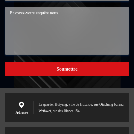
Soumettre
Le quartier Huiyang, ville de Huizhou, rue Qiuchang bureau
Weibwei, rue des Blancs 154
Adresse