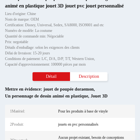
animé en plastique jouet 3D jouet pvc jouet personnalisé
Lieu d'origine: Chine
Nom de marque: OEM
Certification: Disney, Universal, Sedex, SA8000, ISO9001 and etc
Numéro de modèle: La coutume
Quantité de commande min: Négociable
Prix: negotiable
Détails d'emballage: selon les exigences des clients
Délai de livraison: 15-20 jours
Conditions de paiement: L/C, D/A, D/P, T/T, Western Union,
Capacité d'approvisionnement: 100000 pièces par mois
Détail
Description
Mettre en évidence:
jouet de poupée doraemon
,
Un personnage de dessin animé en plastique
,
Jouet 3D
1Matériel:
Pour les produits à base de vinyle
2Produit:
jouets en pvc personnalisés
Aucun projet existant, besoin de conceptions