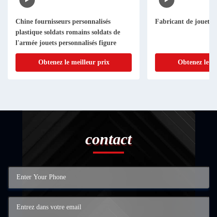
Chine fournisseurs personnalisés
Fabricant de jouets e
plastique soldats romains soldats de
l'armée jouets personnalisés figure
Obtenez le meilleur prix
Obtenez le me
contact