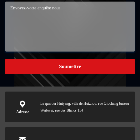
Soumettre
Le quartier Huiyang, ville de Huizhou, rue Qiuchang bureau
Weibwei, rue des Blancs 154
Adresse