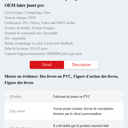
OEM faire jouet pvc
Lieu d'origine: Guangdong, Chine
Nom de marque: OEM
Certification: ISO, Disney, Sedex and NBCU audits.
Numéro de modèle: Produit d'origine
Quantité de commande min: Discutable
Prix: negotiable
Détails d'emballage: La série 2 de la série Madballs
Délai de livraison: 20 à 25 jours
Capacité d'approvisionnement: 10000000 pièces par mois
Détail
Description
Mettre en évidence:
Des lèvres en PVC
,
Figure d'action des lèvres
,
Figure des lèvres
1Produit:
Fabricant de jouets en PVC
Aucun projet existant, besoin de conceptions
2Qty actuel:
données par le client à personnaliser
Il a été établi que le produit concerné était