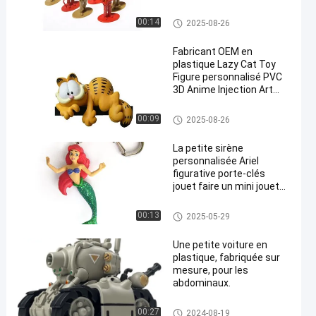
Jouet en plastique personnali
00:14
2025-08-26
sé/jouet en PVC
Fabricant OEM en
plastique Lazy Cat Toy
Figure personnalisé PVC
3D Anime Injection Art
Jouets en vinyle
Jouet modèle en plastique pou
00:09
2025-08-26
r animaux
La petite sirène
personnalisée Ariel
figurative porte-clés
jouet faire un mini jouet
de figure
Produits de décoration
00:13
2025-05-29
Une petite voiture en
plastique, fabriquée sur
mesure, pour les
abdominaux.
Produits de décoration
00:27
2024-08-19