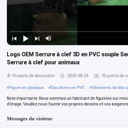
Logo OEM Serrure à clef 3D en PVC souple Ser
Serrure à clef pour animaux
Produits de décoration
2025-08-26
70 points de v
#
Figure en plastique
#
Des lèvres en PVC
#
Vêtements de tête 
Note importante: Nous sommes un fabricant de figurines sur mesu
d'image. Veuillez nous fournir vos propres dessins et vos exigences 
Messages du visiteur