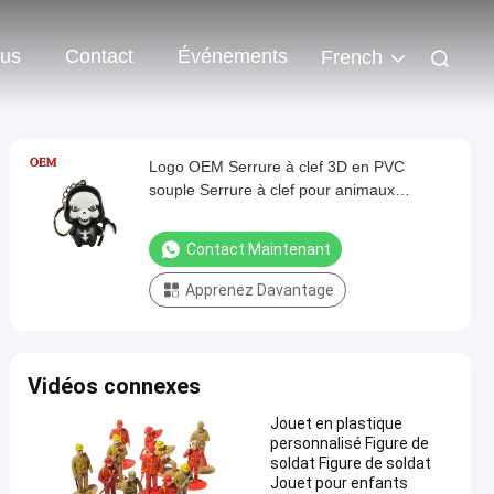
ous
Contact
Événements
French
Logo OEM Serrure à clef 3D en PVC
souple Serrure à clef pour animaux
personnalisée Serrure à clef pour animaux
Contact Maintenant
Apprenez Davantage
Vidéos connexes
Jouet en plastique
personnalisé Figure de
soldat Figure de soldat
Jouet pour enfants