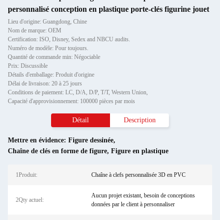
personnalisé conception en plastique porte-clés figurine jouet
Lieu d'origine: Guangdong, Chine
Nom de marque: OEM
Certification: ISO, Disney, Sedex and NBCU audits.
Numéro de modèle: Pour toujours.
Quantité de commande min: Négociable
Prix: Discussible
Détails d'emballage: Produit d'origine
Délai de livraison: 20 à 25 jours
Conditions de paiement: LC, D/A, D/P, T/T, Western Union,
Capacité d'approvisionnement: 100000 pièces par mois
Détail
Description
Mettre en évidence:
Figure dessinée
,
Chaîne de clés en forme de figure
,
Figure en plastique
1Produit:
Chaîne à clefs personnalisée 3D en PVC
Aucun projet existant, besoin de conceptions
2Qty actuel:
données par le client à personnaliser