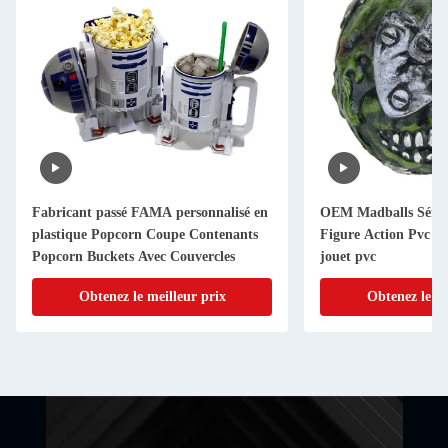
Fabricant passé FAMA personnalisé en
OEM Madballs Série 
plastique Popcorn Coupe Contenants
Figure Action Pvc u
Popcorn Buckets Avec Couvercles
jouet pvc
Obtenez le meilleur prix
Obtenez le me