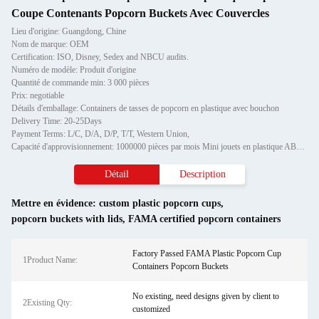
Coupe Contenants Popcorn Buckets Avec Couvercles
Lieu d'origine: Guangdong, Chine
Nom de marque: OEM
Certification: ISO, Disney, Sedex and NBCU audits.
Numéro de modèle: Produit d'origine
Quantité de commande min: 3 000 pièces
Prix: negotiable
Détails d'emballage: Containers de tasses de popcorn en plastique avec bouchon
Delivery Time: 20-25Days
Payment Terms: L/C, D/A, D/P, T/T, Western Union,
Capacité d'approvisionnement: 1000000 pièces par mois Mini jouets en plastique ABS pour voiture pour enfants
Détail
Description
Mettre en évidence:
custom plastic popcorn cups
,
popcorn buckets with lids
,
FAMA certified popcorn containers
Factory Passed FAMA Plastic Popcorn Cup
1Product Name:
Containers Popcorn Buckets
No existing, need designs given by client to
2Existing Qty:
customized