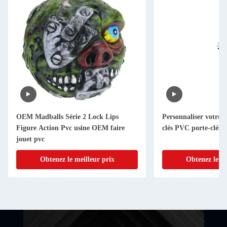
OEM Madballs Série 2 Lock Lips
Personnaliser votre 
Figure Action Pvc usine OEM faire
clés PVC porte-clés 
jouet pvc
Obtenez le meilleur prix
Obtenez le me