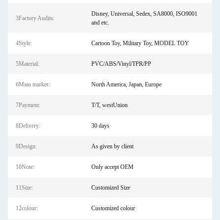
Disney, Universal, Sedex, SA8000, ISO9001
3Factory Audits:
and etc.
4Style:
Cartoon Toy, Military Toy, MODEL TOY
5Material:
PVC/ABS/Vinyl/TPR/PP
6Main market::
North America, Japan, Europe
7Payment:
T/T, westUnion
8Delivery:
30 days
9Design:
As given by client
10Note:
Only accept OEM
11Size:
Customized Size
12colour:
Customized colour