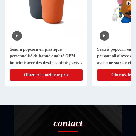
Seau à popcorn en plastique
Seau à popcorn en pl
personnalisé de bonne qualité OEM,
personnalisé avec co
imprimé avec des dessins animés, avec
avec une star de cin
couvercle pour la promotion
Obtenez le meilleur prix
Obtenez le me
contact