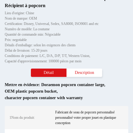
Récipient à popcorn
Lieu d'origine: Chine
Nom de marque: OEM
Certification: Disney, Universal, Sedex, SA8000, ISO9001 and etc
Numéro de modèle: La coutume
Quantité de commande min: Négociable
Prix: negotiable
Détails d'emballage: selon les exigences des clients
Délai de livraison: 15-20 jours
Conditions de paiement: L/C, D/A, D/P, T/T, Western Union,
Capacité d'approvisionnement: 100000 pièces par mois
Détail
Description
Mettre en évidence:
Doraemon popcorn container large
,
OEM plastic popcorn bucket
,
character popcorn container with warranty
Fabricant de seau de popcorn personnalisé
1Nom du produit:
personnalisé votre propre jouet en plastique
conception