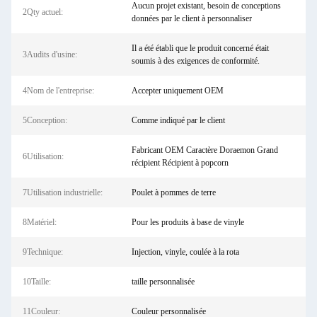
Aucun projet existant, besoin de conceptions
2Qty actuel:
données par le client à personnaliser
Il a été établi que le produit concerné était
3Audits d'usine:
soumis à des exigences de conformité.
4Nom de l'entreprise:
Accepter uniquement OEM
5Conception:
Comme indiqué par le client
Fabricant OEM Caractère Doraemon Grand
6Utilisation:
récipient Récipient à popcorn
7Utilisation industrielle:
Poulet à pommes de terre
8Matériel:
Pour les produits à base de vinyle
9Technique:
Injection, vinyle, coulée à la rota
10Taille:
taille personnalisée
11Couleur:
Couleur personnalisée