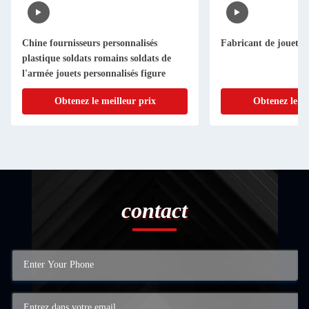
Chine fournisseurs personnalisés
Fabricant de jouets e
plastique soldats romains soldats de
l'armée jouets personnalisés figure
Obtenez le meilleur prix
Obtenez le me
contact