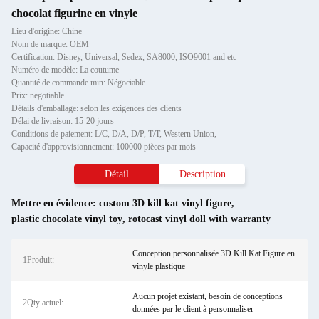
chocolat figurine en vinyle
Lieu d'origine: Chine
Nom de marque: OEM
Certification: Disney, Universal, Sedex, SA8000, ISO9001 and etc
Numéro de modèle: La coutume
Quantité de commande min: Négociable
Prix: negotiable
Détails d'emballage: selon les exigences des clients
Délai de livraison: 15-20 jours
Conditions de paiement: L/C, D/A, D/P, T/T, Western Union,
Capacité d'approvisionnement: 100000 pièces par mois
Détail
Description
Mettre en évidence:
custom 3D kill kat vinyl figure
,
plastic chocolate vinyl toy
,
rotocast vinyl doll with warranty
Conception personnalisée 3D Kill Kat Figure en
1Produit:
vinyle plastique
Aucun projet existant, besoin de conceptions
2Qty actuel:
données par le client à personnaliser