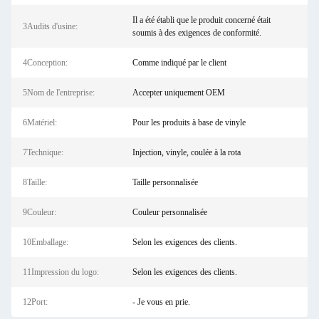
Il a été établi que le produit concerné était
3Audits d'usine:
soumis à des exigences de conformité.
4Conception:
Comme indiqué par le client
5Nom de l'entreprise:
Accepter uniquement OEM
6Matériel:
Pour les produits à base de vinyle
7Technique:
Injection, vinyle, coulée à la rota
8Taille:
Taille personnalisée
9Couleur:
Couleur personnalisée
10Emballage:
Selon les exigences des clients.
11Impression du logo:
Selon les exigences des clients.
12Port:
- Je vous en prie.