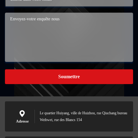
Soumettre
Le quartier Huiyang, ville de Huizhou, rue Qiuchang bureau
Weibwei, rue des Blancs 154
Adresse