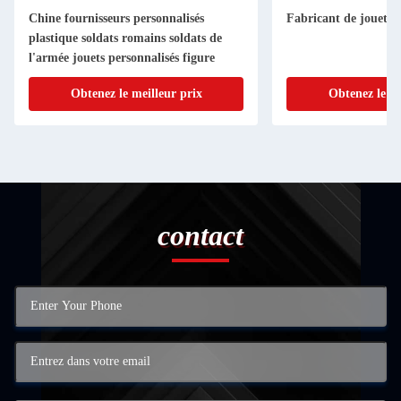
Chine fournisseurs personnalisés
Fabricant de jouets e
plastique soldats romains soldats de
l'armée jouets personnalisés figure
Obtenez le meilleur prix
Obtenez le me
contact