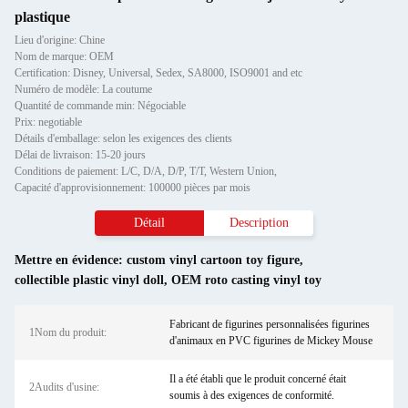
plastique
Lieu d'origine: Chine
Nom de marque: OEM
Certification: Disney, Universal, Sedex, SA8000, ISO9001 and etc
Numéro de modèle: La coutume
Quantité de commande min: Négociable
Prix: negotiable
Détails d'emballage: selon les exigences des clients
Délai de livraison: 15-20 jours
Conditions de paiement: L/C, D/A, D/P, T/T, Western Union,
Capacité d'approvisionnement: 100000 pièces par mois
Détail
Description
Mettre en évidence:
custom vinyl cartoon toy figure
,
collectible plastic vinyl doll
,
OEM roto casting vinyl toy
Fabricant de figurines personnalisées figurines
1Nom du produit:
d'animaux en PVC figurines de Mickey Mouse
Il a été établi que le produit concerné était
2Audits d'usine:
soumis à des exigences de conformité.