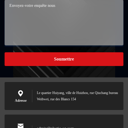
Soumettre
Le quartier Huiyang, ville de Huizhou, rue Qiuchang bureau
Weibwei, rue des Blancs 154
Adresse