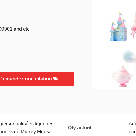
O9001 and etc
Demandez une citation
 personnalisées figurines
Auc
Qty actuel:
urines de Mickey Mouse
don