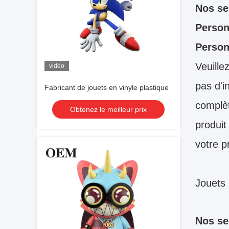
Nos se
Person
Person
Veuille
vidéo
pas d'i
Fabricant de jouets en vinyle plastique
complèt
Obtenez le meilleur prix
produit
votre p
Jouets 
Nos se