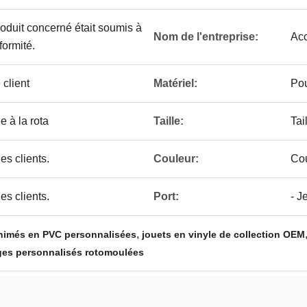
produit concerné était soumis à
Nom de l'entreprise:
Ac
ormité.
client
Matériel:
Pou
e à la rota
Taille:
Tai
es clients.
Couleur:
Cou
es clients.
Port:
- J
,
animés en PVC personnalisées
jouets en vinyle de collection OEM
es personnalisés rotomoulées