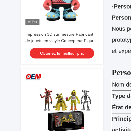
·
Perso
Person
vidéo
Nous po
Impression 3D sur mesure Fabricant
prototy
de jouets en vinyle Concepteur Figure
en vinyle sur mesure
et expé
Obtenez le meilleur prix
Perso
Nom de 
Type d
État d
Princi
activit