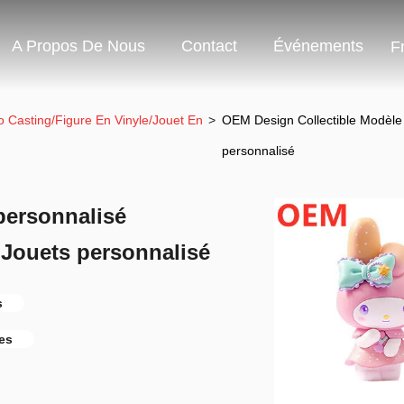
A Propos De Nous
Contact
Événements
F
 Casting/Figure En Vinyle/Jouet En
>
OEM Design Collectible Modèle
personnalisé
personnalisé
Jouets personnalisé
s
es