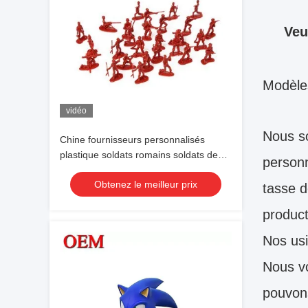
Veu
Modèle
vidéo
Nous s
Chine fournisseurs personnalisés
plastique soldats romains soldats de
personn
l'armée jouets personnalisés figure
Obtenez le meilleur prix
tasse d
product
Nos usi
Nous vo
pouvons