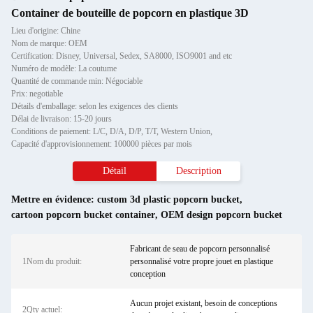
Container de bouteille de popcorn en plastique 3D
Lieu d'origine: Chine
Nom de marque: OEM
Certification: Disney, Universal, Sedex, SA8000, ISO9001 and etc
Numéro de modèle: La coutume
Quantité de commande min: Négociable
Prix: negotiable
Détails d'emballage: selon les exigences des clients
Délai de livraison: 15-20 jours
Conditions de paiement: L/C, D/A, D/P, T/T, Western Union,
Capacité d'approvisionnement: 100000 pièces par mois
Détail
Description
Mettre en évidence:
custom 3d plastic popcorn bucket
,
cartoon popcorn bucket container
,
OEM design popcorn bucket
Fabricant de seau de popcorn personnalisé
1Nom du produit:
personnalisé votre propre jouet en plastique
conception
Aucun projet existant, besoin de conceptions
2Qty actuel: