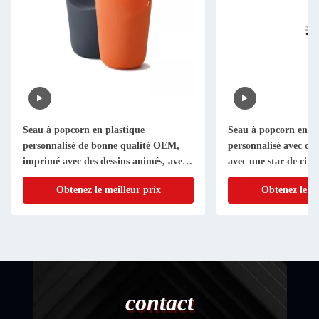
Seau à popcorn en plastique
Seau à popcorn en pl
personnalisé de bonne qualité OEM,
personnalisé avec co
imprimé avec des dessins animés, avec
avec une star de cin
couvercle pour la promotion
Obtenez le meilleur prix
Obtenez le me
contact