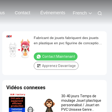
ous
Contact
Événements
French
Fabricant de jouets fabriquent des jouets
en plastique en pvc figurine de conception
personnalisée mini figurine en plastique
figurine en vinyle figurine personnalisée
Contact Maintenant
anime figurine en pvc
Apprenez Davantage
Vidéos connexes
30-40 jours Temps de
moulage Jouet plastique
personnalisé / Jouet en
PVC Unisexe Genre