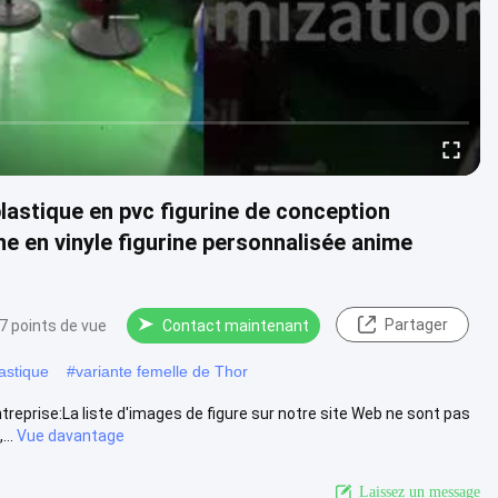
plastique en pvc figurine de conception
ine en vinyle figurine personnalisée anime
Partager
7 points de vue
Contact maintenant
lastique
#
variante femelle de Thor
reprise:La liste d'images de figure sur notre site Web ne sont pas
..
Vue davantage
Laissez un message