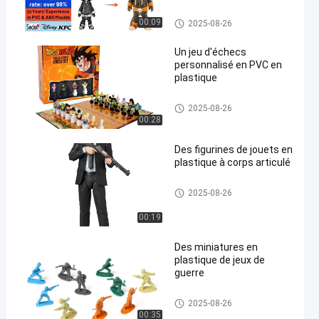
Thème télévisé de film
Jouet en plastique personnali
00:09
2025-08-26
sé/jouet en PVC
Un jeu d'échecs
personnalisé en PVC en
plastique
Figure/figures/figures en plasti
2025-08-26
que
00:28
Des figurines de jouets en
plastique à corps articulé
Figure/figures/figures en plasti
2025-08-26
que
00:19
Des miniatures en
plastique de jeux de
guerre
Figure/figures/figures en plasti
2025-08-26
que
00:35