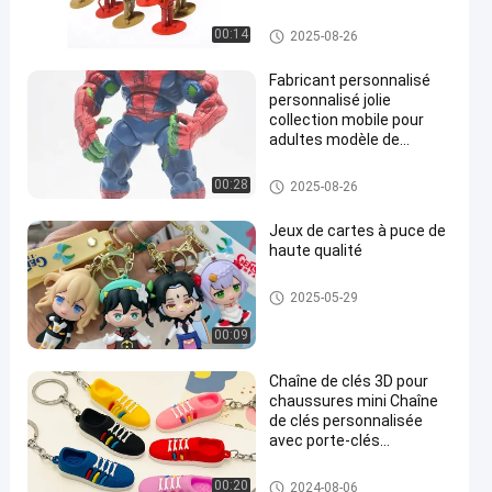
Jouet en plastique personnali
00:14
2025-08-26
sé/jouet en PVC
Fabricant personnalisé
personnalisé jolie
collection mobile pour
adultes modèle de
figurine héros d'araignée
figurines d'action en PVC
Figure/figures/figures en plasti
00:28
2025-08-26
jouet
que
Jeux de cartes à puce de
haute qualité
Un porte-clés en plastique 3D
2025-05-29
00:09
Chaîne de clés 3D pour
chaussures mini Chaîne
de clés personnalisée
avec porte-clés
métallique Chaîne de clés
personnalisée en
Un porte-clés en plastique 3D
00:20
2024-08-06