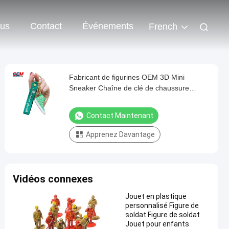
ous
Contact
Événements
French
Fabricant de figurines OEM 3D Mini
Sneaker Chaîne de clé de chaussure
personnaliser votre propre jouet de
conception
Contact Maintenant
Apprenez Davantage
Vidéos connexes
Jouet en plastique
personnalisé Figure de
soldat Figure de soldat
Jouet pour enfants