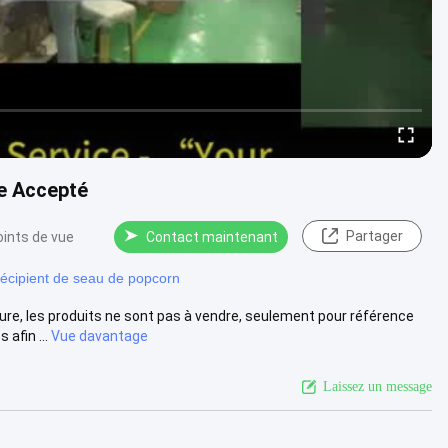
re Accepté
Partager
oints de vue
Contact maintenant
récipient de seau de popcorn
re, les produits ne sont pas à vendre, seulement pour référence
afin ...
Vue davantage
Laissez un message