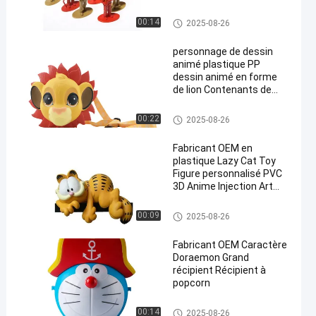
Jouet en plastique personnali
00:14
2025-08-26
sé/jouet en PVC
personnage de dessin
animé plastique PP
dessin animé en forme
de lion Contenants de
maïs soufflé avec
couvercle pour la
Un seau de popcorn en plastiq
00:22
2025-08-26
collection
ue
Fabricant OEM en
plastique Lazy Cat Toy
Figure personnalisé PVC
3D Anime Injection Art
Jouets en vinyle
Jouet modèle en plastique pou
00:09
2025-08-26
r animaux
Fabricant OEM Caractère
Doraemon Grand
récipient Récipient à
popcorn
Un seau de popcorn en plastiq
00:14
2025-08-26