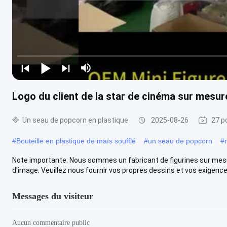
Logo du client de la star de cinéma sur mesu
Un seau de popcorn en plastique
2025-08-26
27 p
#
Bouteille en plastique de maïs soufflé
#
un seau de popcorn
#
Note importante: Nous sommes un fabricant de figurines sur mesu
d'image. Veuillez nous fournir vos propres dessins et vos exigences 
Messages du visiteur
Aucun commentaire public