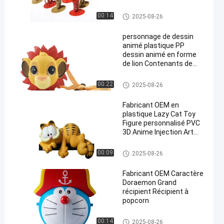
Jouet en plastique personnali
00:14
2025-08-26
sé/jouet en PVC
personnage de dessin
animé plastique PP
dessin animé en forme
de lion Contenants de
maïs soufflé avec
couvercle pour la
Un seau de popcorn en plastiq
00:22
2025-08-26
collection
ue
Fabricant OEM en
plastique Lazy Cat Toy
Figure personnalisé PVC
3D Anime Injection Art
Jouets en vinyle
Jouet modèle en plastique pou
00:09
2025-08-26
r animaux
Fabricant OEM Caractère
Doraemon Grand
récipient Récipient à
popcorn
Un seau de popcorn en plastiq
00:14
2025-08-26