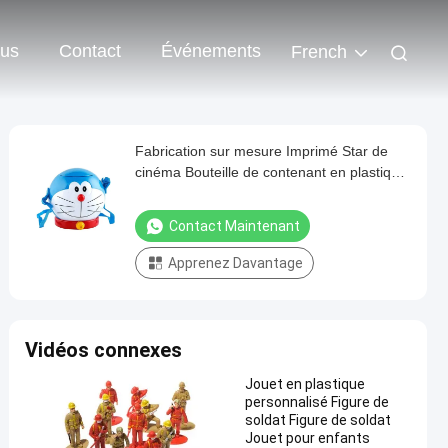
ous
Contact
Événements
French
Fabrication sur mesure Imprimé Star de
cinéma Bouteille de contenant en plastique
de popcorn avec couvercle
Contact Maintenant
Apprenez Davantage
Vidéos connexes
Jouet en plastique
personnalisé Figure de
soldat Figure de soldat
Jouet pour enfants