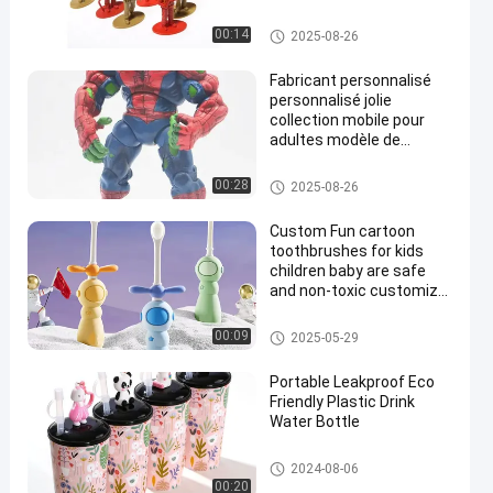
Jouet en plastique personnali
00:14
2025-08-26
sé/jouet en PVC
Fabricant personnalisé
personnalisé jolie
collection mobile pour
adultes modèle de
figurine héros d'araignée
figurines d'action en PVC
Figure/figures/figures en plasti
00:28
2025-08-26
jouet
que
Custom Fun cartoon
toothbrushes for kids
children baby are safe
and non-toxic customize
to keep kids healthie
Coupe en plastique 3D
00:09
2025-05-29
Portable Leakproof Eco
Friendly Plastic Drink
Water Bottle
Coupe en plastique 3D
2024-08-06
00:20