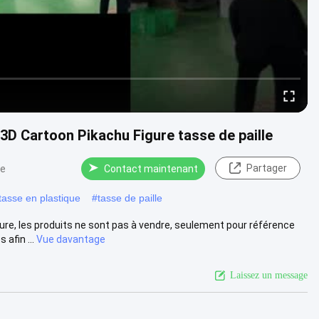
3D Cartoon Pikachu Figure tasse de paille
Partager
ue
Contact maintenant
tasse en plastique
#
tasse de paille
re, les produits ne sont pas à vendre, seulement pour référence
afin ...
Vue davantage
Laissez un message