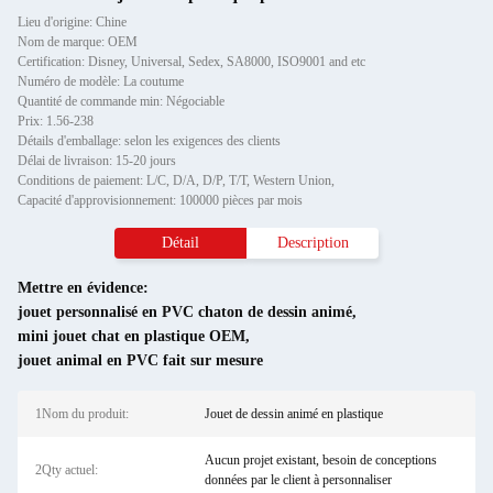
Lieu d'origine: Chine
Nom de marque: OEM
Certification: Disney, Universal, Sedex, SA8000, ISO9001 and etc
Numéro de modèle: La coutume
Quantité de commande min: Négociable
Prix: 1.56-238
Détails d'emballage: selon les exigences des clients
Délai de livraison: 15-20 jours
Conditions de paiement: L/C, D/A, D/P, T/T, Western Union,
Capacité d'approvisionnement: 100000 pièces par mois
Détail
Description
Mettre en évidence:
jouet personnalisé en PVC chaton de dessin animé
,
mini jouet chat en plastique OEM
,
jouet animal en PVC fait sur mesure
1Nom du produit:
Jouet de dessin animé en plastique
Aucun projet existant, besoin de conceptions
2Qty actuel:
données par le client à personnaliser