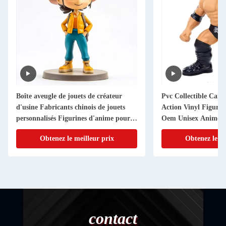
Boîte aveugle de jouets de créateur
Pvc Collectible Cart
d'usine Fabricants chinois de jouets
Action Vinyl Figur
personnalisés Figurines d'anime pour
Oem Unisex Anime 
filles et garçons
Logo Personalized 3
Obtenez le meilleur prix
Obtenez le me
contact