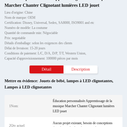
Marcher Chanter Clignotant lumières LED jouet
Lieu d'origine: Chine
Nom de marque: OEM
Certification: Disney, Universal, Sedex, SA8000, ISO9001 and etc
Numéro de modèle: La coutume
Quantité de commande min: Négociable
Prix: negotiable
Détails d'emballage: selon les exigences des clients
Délai de livraison: 15-20 jours
Conditions de paiement: L/C, D/A, D/P, T/T, Western Union,
Capacité d'approvisionnement: 100000 pièces par mois
Détail
Description
Mettre en évidence:
Jouets de bébé
,
lampes à LED clignotantes
,
Lampes à LED clignotantes
Éducation personnalisée Apprentissage de la
1Nom:
musique Marcher Chanter Clignotant lumières
LED jouet
Aucun projet existant, besoin de conceptions
2Qty actuel: