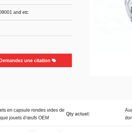
O9001 and etc
Demandez une citation
ets en capsule rondes vides de
Auc
Qty actuel:
tique jouets d'œufs OEM
don