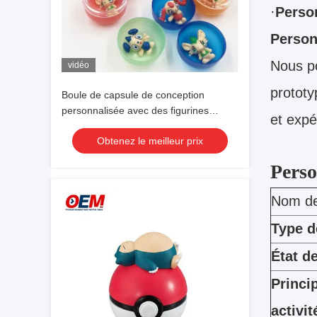
·
Perso
Person
Nous po
vidéo
prototy
Boule de capsule de conception
personnalisée avec des figurines
et expé
d'anime pour les enfants cadeaux
Obtenez le meilleur prix
jouets de figurines d'œufs OEM
Perso
Nom de 
Type d
État d
Princi
activit