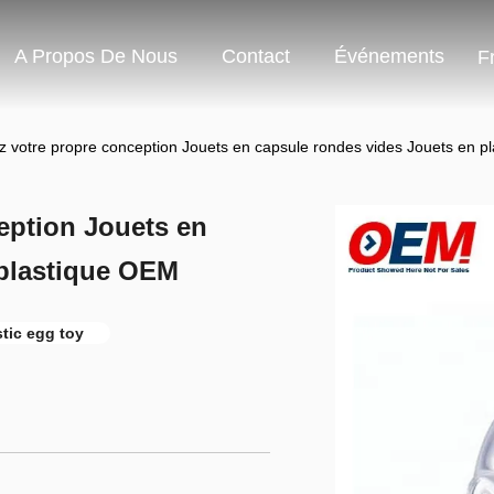
A Propos De Nous
Contact
Événements
F
z votre propre conception Jouets en capsule rondes vides Jouets en 
eption Jouets en
 plastique OEM
tic egg toy