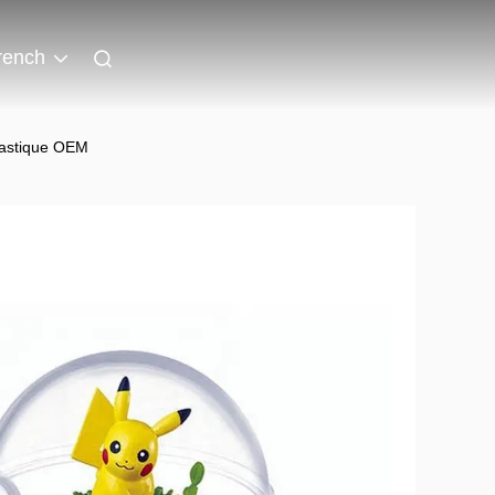
rench
plastique OEM