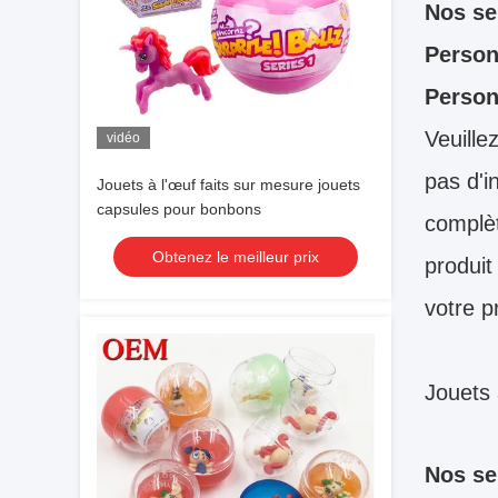
Nos se
Person
Person
Veuille
vidéo
pas d'i
Jouets à l'œuf faits sur mesure jouets
capsules pour bonbons
complèt
Obtenez le meilleur prix
produit
votre p
Jouets 
Nos se