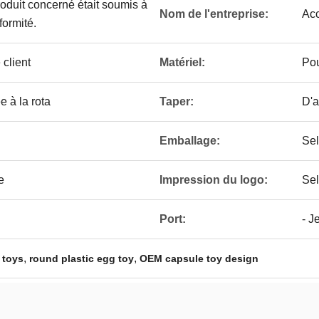
produit concerné était soumis à
Nom de l'entreprise:
Ac
ormité.
client
Matériel:
Pou
e à la rota
Taper:
D'a
Emballage:
Sel
e
Impression du logo:
Sel
Port:
- J
,
,
 toys
round plastic egg toy
OEM capsule toy design