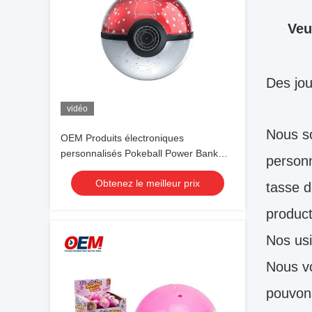
Veu
Des jo
vidéo
Nous s
OEM Produits électroniques
personnalisés Pokeball Power Bank
personn
faire des jouets à l'œuf
Obtenez le meilleur prix
tasse d
product
Nos usi
Nous vo
pouvons