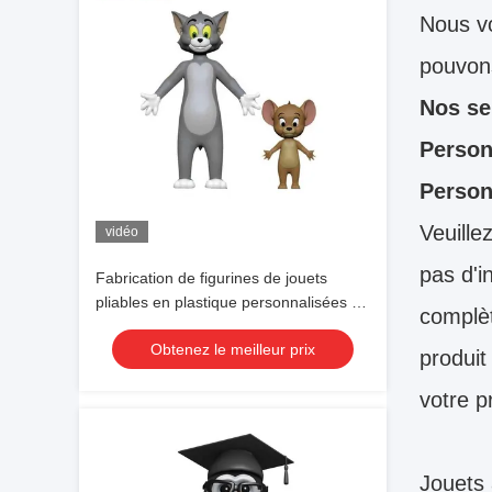
Nous vo
pouvons
Nos se
Person
Person
Veuille
vidéo
pas d'i
Fabrication de figurines de jouets
pliables en plastique personnalisées en
complèt
plastique/PVC/Vinyl
Obtenez le meilleur prix
produit
votre p
Jouets 