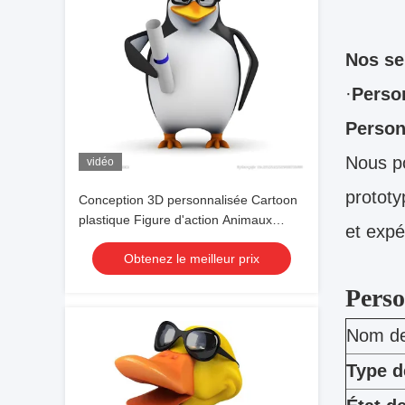
Nos se
·
Perso
Person
Nous po
vidéo
prototy
Conception 3D personnalisée Cartoon
plastique Figure d'action Animaux
et expé
Jouets
Obtenez le meilleur prix
Perso
Nom de 
Type d