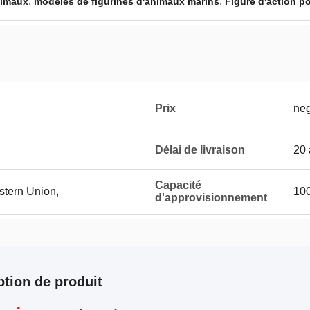
,
,
nimaux
modèles de figurines d'animaux marins
Figure d'action p
Prix
neg
Délai de livraison
20 
Capacité
stern Union,
100
d'approvisionnement
ption de produit