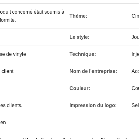
produit concerné était soumis à
Thème:
Cin
ormité.
Le style:
Jo
se de vinyle
Technique:
Inj
client
Nom de l'entreprise:
Ac
Couleur:
Cou
es clients.
Impression du logo:
Sel
hen