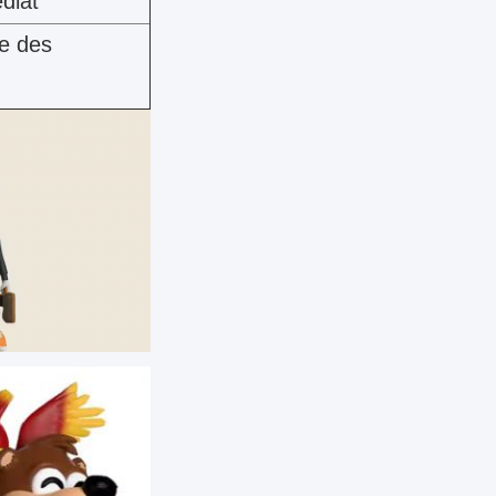
diat
se des