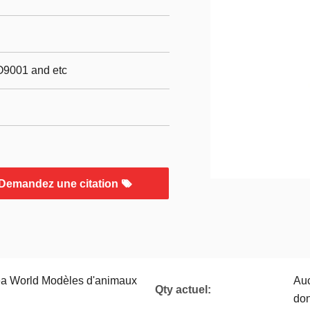
O9001 and etc
Demandez une citation
ea World Modèles d'animaux
Auc
Qty actuel:
don