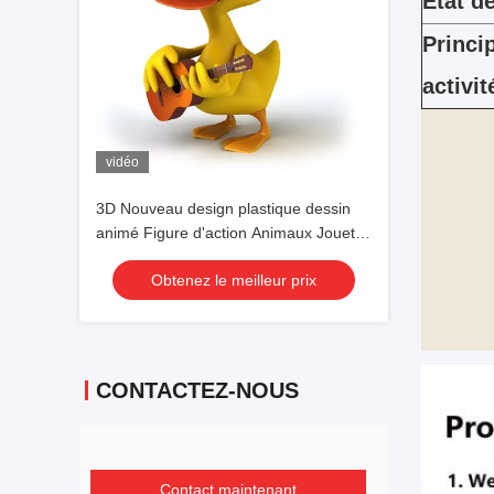
État d
Princi
activit
vidéo
3D Nouveau design plastique dessin
animé Figure d'action Animaux Jouets
avec Duck Bee Penguin
Obtenez le meilleur prix
CONTACTEZ-NOUS
Contact maintenant