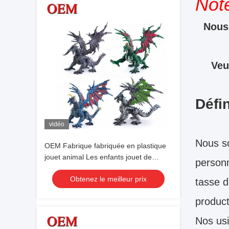
Not
Nous 
Veu
Défin
vidéo
Nous s
OEM Fabrique fabriquée en plastique
jouet animal Les enfants jouet de
personn
dragon pour jouer
Obtenez le meilleur prix
tasse d
product
Nos usi