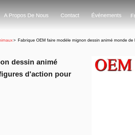
A Propos De Nous
Contact
Événements
F
Animaux
>
Fabrique OEM faire modèle mignon dessin animé monde de la 
non dessin animé
igures d'action pour