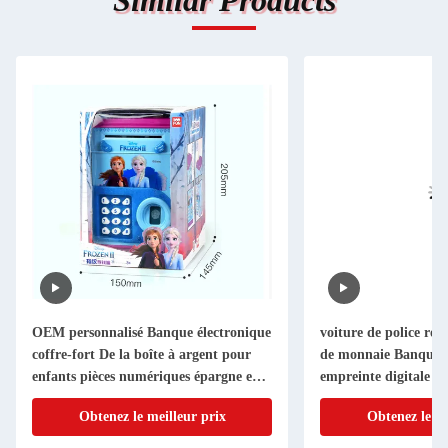
Similar Products
OEM personnalisé Banque électronique
voiture de police rob
coffre-fort De la boîte à argent pour
de monnaie Banque d
enfants pièces numériques épargne en
empreinte digitale bo
espèces coffre-fort ATM
plastique
Obtenez le meilleur prix
Obtenez le me