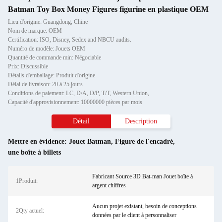
Batman Toy Box Money Figures figurine en plastique OEM
Lieu d'origine: Guangdong, Chine
Nom de marque: OEM
Certification: ISO, Disney, Sedex and NBCU audits.
Numéro de modèle: Jouets OEM
Quantité de commande min: Négociable
Prix: Discussible
Détails d'emballage: Produit d'origine
Délai de livraison: 20 à 25 jours
Conditions de paiement: LC, D/A, D/P, T/T, Western Union,
Capacité d'approvisionnement: 10000000 pièces par mois
Détail
Description
Mettre en évidence:
Jouet Batman
,
Figure de l'encadré
,
une boîte à billets
Fabricant Source 3D Bat-man Jouet boîte à
1Produit:
argent chiffres
Aucun projet existant, besoin de conceptions
2Qty actuel:
données par le client à personnaliser