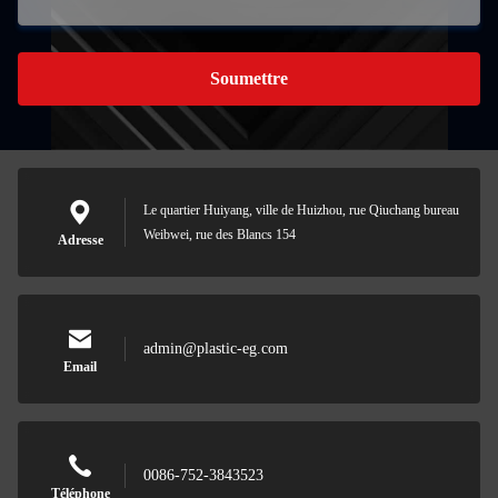
Soumettre
Le quartier Huiyang, ville de Huizhou, rue Qiuchang bureau
Weibwei, rue des Blancs 154
Adresse
admin@plastic-eg.com
Email
0086-752-3843523
Téléphone