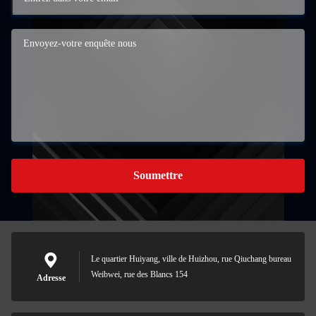
Soumettre
Le quartier Huiyang, ville de Huizhou, rue Qiuchang bureau
Weibwei, rue des Blancs 154
Adresse