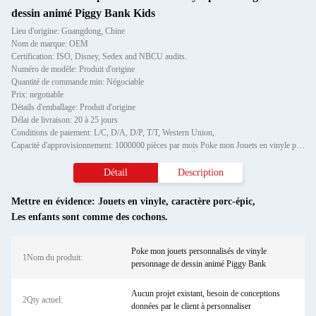
dessin animé Piggy Bank Kids
Lieu d'origine: Guangdong, Chine
Nom de marque: OEM
Certification: ISO, Disney, Sedex and NBCU audits.
Numéro de modèle: Produit d'origine
Quantité de commande min: Négociable
Prix: negotiable
Détails d'emballage: Produit d'origine
Délai de livraison: 20 à 25 jours
Conditions de paiement: L/C, D/A, D/P, T/T, Western Union,
Capacité d'approvisionnement: 1000000 pièces par mois Poke mon Jouets en vinyle personnalisés personnage de dessin animé Piggy Ban
Détail
Description
Mettre en évidence:
Jouets en vinyle
,
caractère porc-épic
,
Les enfants sont comme des cochons.
Poke mon jouets personnalisés de vinyle
1Nom du produit:
personnage de dessin animé Piggy Bank
Aucun projet existant, besoin de conceptions
2Qty actuel:
données par le client à personnaliser