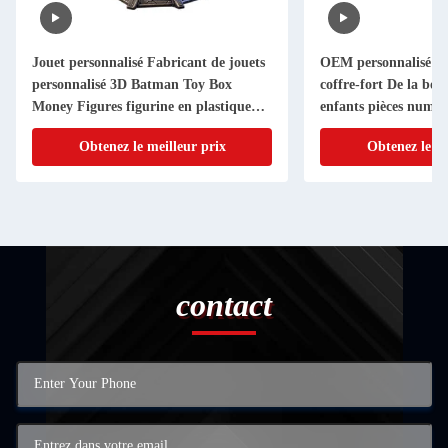
Jouet personnalisé Fabricant de jouets
OEM personnalisé Ba
personnalisé 3D Batman Toy Box
coffre-fort De la boî
Money Figures figurine en plastique
enfants pièces numér
OEM
espèces coffre-fort 
Obtenez le meilleur prix
Obtenez le me
contact