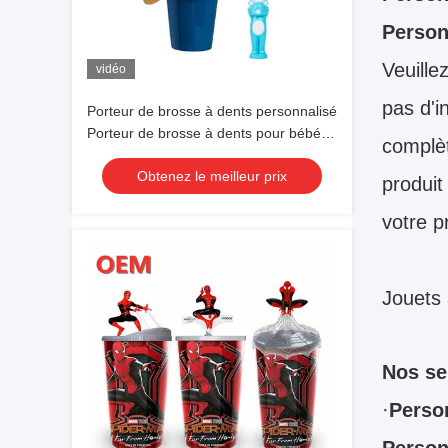
Person
Veuille
vidéo
pas d'i
Porteur de brosse à dents personnalisé
Porteur de brosse à dents pour bébé
complèt
monté sur le mur Coupe de brosse à
Obtenez le meilleur prix
dents OEM Coupe à dents de dessin
produit
animé
votre p
Jouets 
Nos se
·
Perso