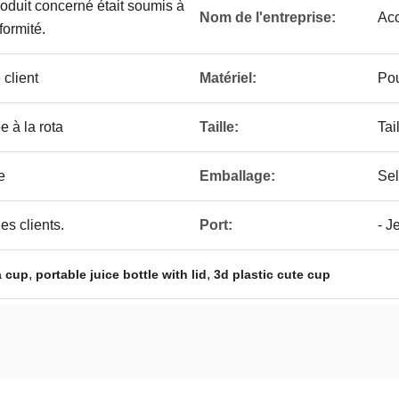
produit concerné était soumis à
Nom de l'entreprise:
Ac
ormité.
client
Matériel:
Pou
e à la rota
Taille:
Tai
e
Emballage:
Sel
es clients.
Port:
- J
,
,
a cup
portable juice bottle with lid
3d plastic cute cup