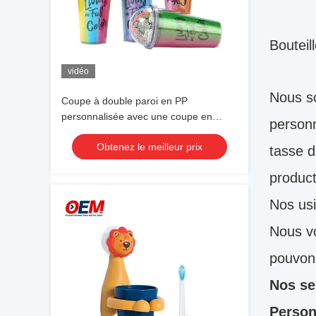
Bouteil
vidéo
Nous s
Coupe à double paroi en PP
personnalisée avec une coupe en
personn
plastique OEM en paille
Obtenez le meilleur prix
tasse d
product
Nos usi
Nous vo
pouvons
Nos se
Person