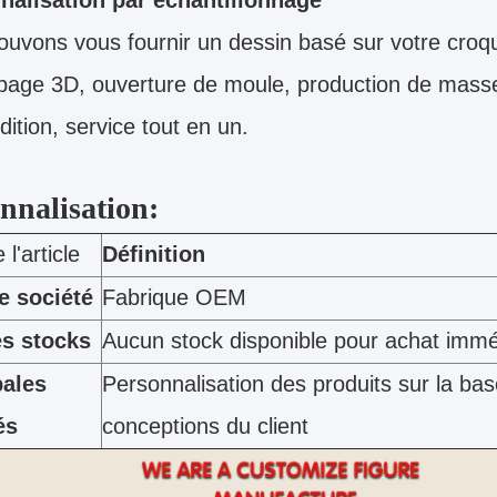
nalisation par échantillonnage
uvons vous fournir un dessin basé sur votre croqu
page 3D, ouverture de moule, production de masse
dition, service tout en un.
nnalisation:
l'article
Définition
e société
Fabrique OEM
es stocks
Aucun stock disponible pour achat immé
pales
Personnalisation des produits sur la ba
és
conceptions du client