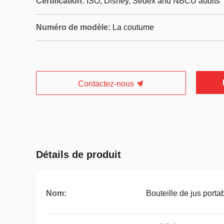
Certification:
ISO, Disney, Sedex and NBCU audits
Numéro de modèle:
La coutume
Contactez-nous
Détails de produit
Nom:
Bouteille de jus porta