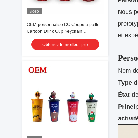
Person
Nous po
vidéo
prototy
OEM personnalisé DC Coupe à paille
Cartoon Drink Cup Keychain
et expé
Accessoires personnalisé
Obtenez le meilleur prix
Perso
Nom de 
Type d
État d
Princi
activit