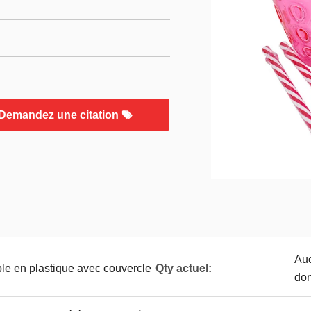
Demandez une citation
Auc
ble en plastique avec couvercle
Qty actuel:
don