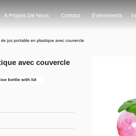
A Propos De Nous
Contact
Événements
F
e de jus portable en plastique avec couvercle
stique avec couvercle
ice bottle with lid