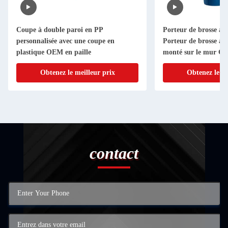
Coupe à double paroi en PP
Porteur de brosse à d
personnalisée avec une coupe en
Porteur de brosse à 
plastique OEM en paille
monté sur le mur Co
dents OEM Coupe à d
Obtenez le meilleur prix
Obtenez le me
animé
contact