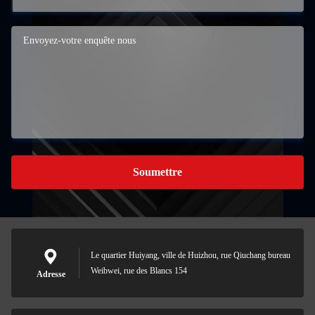
Soumettre
Le quartier Huiyang, ville de Huizhou, rue Qiuchang bureau
Weibwei, rue des Blancs 154
Adresse