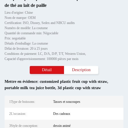
de thé au lait de paille
Lieu d'origine: Chine
Nom de marque: OEM
Certification: ISO, Disney, Sedex and NBCU audits
Numéro de modèle: La coutume
Quantité de commande min: Négociable
Prix: negotiable
Détails d'emballage: La coutume
Délai de livraison: 20 à 25 jours
Conditions de paiement: LC, D/A, D/P, T/T, Western Union,
Capacité d'approvisionnement: 100000 pièces par mois
Détail
Description
Mettre en évidence:
customized plastic fruit cup with straw
,
portable milk tea juice bottle
,
3d plastic cup with straw
1Type de boissons:
Tasses et soucoupes
2L'occasion:
Des cadeaux
3Style de conception:
dessin animé