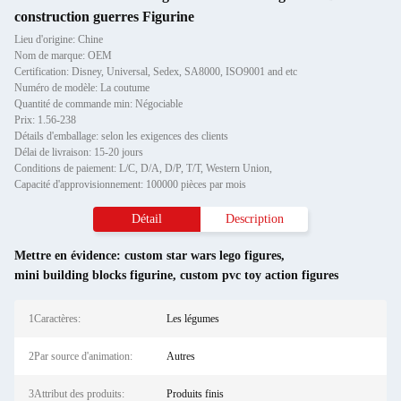
construction guerres Figurine
Lieu d'origine: Chine
Nom de marque: OEM
Certification: Disney, Universal, Sedex, SA8000, ISO9001 and etc
Numéro de modèle: La coutume
Quantité de commande min: Négociable
Prix: 1.56-238
Détails d'emballage: selon les exigences des clients
Délai de livraison: 15-20 jours
Conditions de paiement: L/C, D/A, D/P, T/T, Western Union,
Capacité d'approvisionnement: 100000 pièces par mois
Détail
Description
Mettre en évidence:
custom star wars lego figures
,
mini building blocks figurine
,
custom pvc toy action figures
1Caractères:
Les légumes
2Par source d'animation:
Autres
3Attribut des produits:
Produits finis