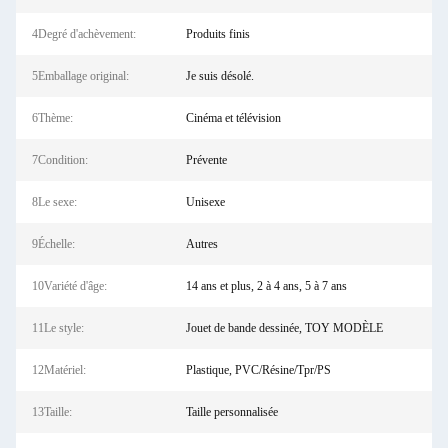
4Degré d'achèvement:
Produits finis
5Emballage original:
Je suis désolé.
6Thème:
Cinéma et télévision
7Condition:
Prévente
8Le sexe:
Unisexe
9Échelle:
Autres
10Variété d'âge:
14 ans et plus, 2 à 4 ans, 5 à 7 ans
11Le style:
Jouet de bande dessinée, TOY MODÈLE
12Matériel:
Plastique, PVC/Résine/Tpr/PS
13Taille:
Taille personnalisée