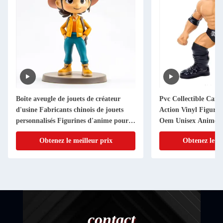
Boîte aveugle de jouets de créateur
Pvc Collectible Cart
d'usine Fabricants chinois de jouets
Action Vinyl Figur
personnalisés Figurines d'anime pour
Oem Unisex Anime 
filles et garçons
Logo Personalized 3
Obtenez le meilleur prix
Obtenez le me
contact