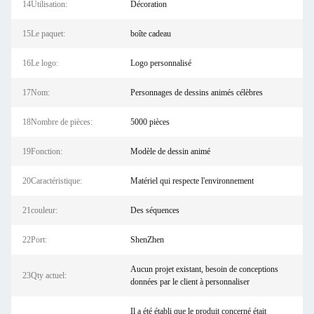
14Utilisation:
Décoration
15Le paquet:
boîte cadeau
16Le logo:
Logo personnalisé
17Nom:
Personnages de dessins animés célèbres
18Nombre de pièces:
5000 pièces
19Fonction:
Modèle de dessin animé
20Caractéristique:
Matériel qui respecte l'environnement
21couleur:
Des séquences
22Port:
ShenZhen
Aucun projet existant, besoin de conceptions
23Qty actuel:
données par le client à personnaliser
Il a été établi que le produit concerné était