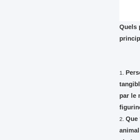
Quels 
princi
Pers
tangib
par le
figuri
Que 
animal