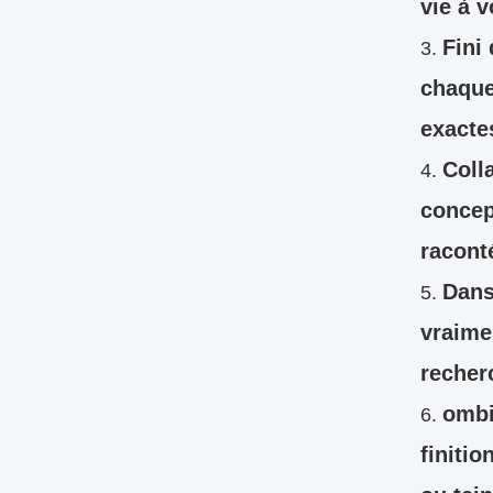
vie à 
Fini
chaque
exacte
Coll
concept
raconté
Dans
vraime
recher
ombi
finitio