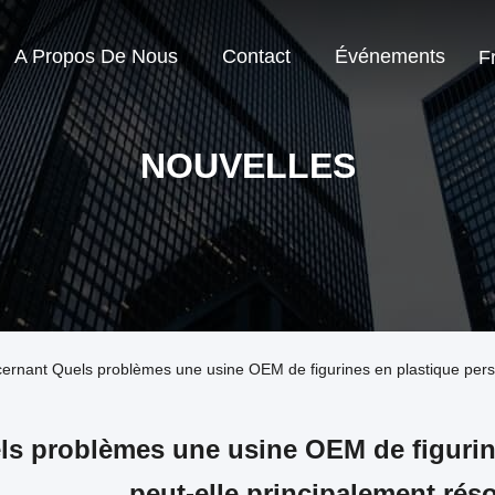
A Propos De Nous
Contact
Événements
F
NOUVELLES
oncernant Quels problèmes une usine OEM de figurines en plastique per
ls problèmes une usine OEM de figurin
peut-elle principalement ré