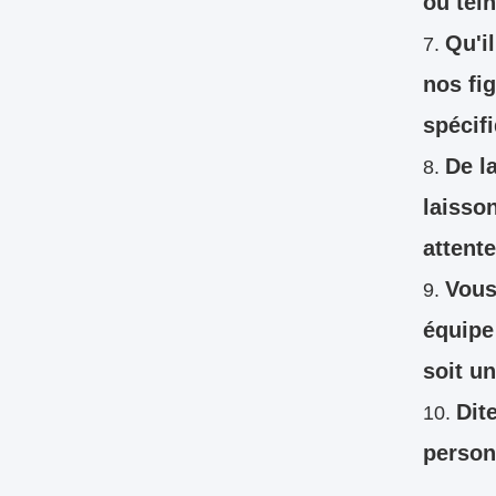
ou tei
Qu'i
nos fi
spécif
De l
laisso
attente
Vous
équipe 
soit un
Dit
personn