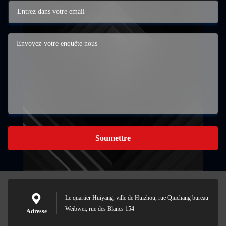
Soumettre
Le quartier Huiyang, ville de Huizhou, rue Qiuchang bureau
Weibwei, rue des Blancs 154
Adresse