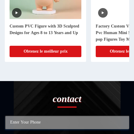
Custom PVC Figure with 3D Sculpted
Factory Custom Viny
Designs for Ages 8 to 13 Years and Up
Pvc Human Mini Socc
pop Figures Toy Man
Obtenez le meilleur prix
Obtenez le me
contact