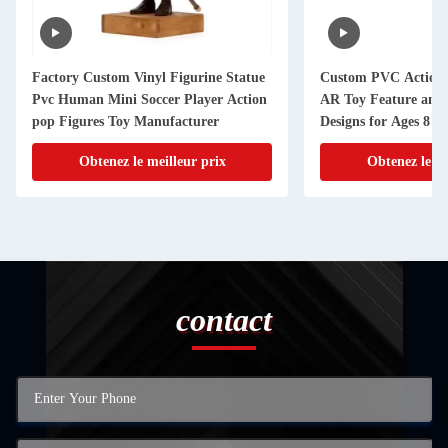
Factory Custom Vinyl Figurine Statue
Custom PVC Action 
Pvc Human Mini Soccer Player Action
AR Toy Feature and 
pop Figures Toy Manufacturer
Designs for Ages 8 to
Obtenez le meilleur prix
Obtenez le me
contact